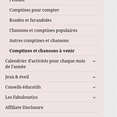
Comptines pour compter
Rondes et farandoles
Chansons et comptines populaires
Autres comptines et chansons
Comptines et chansons à venir
ouvrir
Calendrier d’activités pour chaque mois
le
de l’année
sous-
ouvrir
Jeux & éveil
menu
le
ouvrir
Conseils éducatifs
sous-
le
menu
ouvrir
Les Fabuloustics
sous-
le
menu
Affiliate Disclosure
sous-
menu