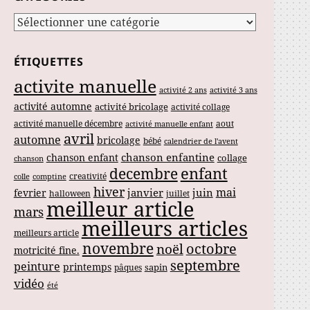
Catégories
ÉTIQUETTES
activite manuelle
activité 2 ans
activité 3 ans
activité automne
activité bricolage
activité collage
activité manuelle décembre
aout
activité manuelle enfant
avril
automne
bricolage
bébé
calendrier de l'avent
chanson enfantine
chanson enfant
collage
chanson
enfant
decembre
creativité
colle
comptine
hiver
mai
janvier
juin
fevrier
halloween
juillet
meilleur article
mars
meilleurs articles
meilleurs article
novembre
noël
octobre
motricité fine.
septembre
peinture
printemps
sapin
pâques
vidéo
été