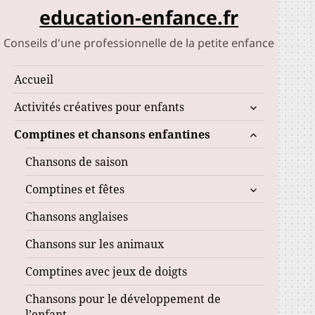
education-enfance.fr
Conseils d'une professionnelle de la petite enfance
Accueil
ouvrir
Activités créatives pour enfants
le
ouvrir
Comptines et chansons enfantines
sous-
le
menu
Chansons de saison
sous-
menu
ouvrir
Comptines et fêtes
le
Chansons anglaises
sous-
menu
Chansons sur les animaux
Comptines avec jeux de doigts
Chansons pour le développement de
l’enfant