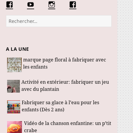
Facebook
Conseils
Éduquer
La
Les
d’une
les
communauté
Fabuloustics
éducatrice
petits
Marmotille
Rechercher :
de
loustics
jeunes
enfants
A LA UNE
marque page floral à fabriquer avec
les enfants
Activité en extérieur: fabriquer un jeu
avec du plantain
Fabriquer sa glace à l’eau pour les
enfants (Dès 2 ans)
Vidéo de la chanson enfantine: un p’tit
crabe