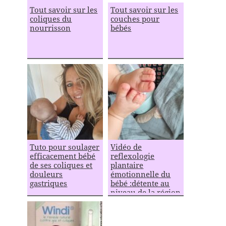
Tout savoir sur les
Tout savoir sur les
coliques du
couches pour
nourrisson
bébés
Tuto pour soulager
Vidéo de
efficacement bébé
reflexologie
de ses coliques et
plantaire
douleurs
émotionnelle du
gastriques
bébé :détente au
niveau de la région
du plexus solaire