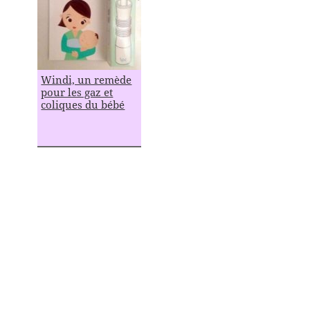
Windi, un remède
pour les gaz et
coliques du bébé