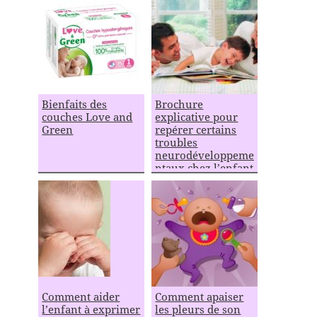
Bienfaits des
Brochure
couches Love and
explicative pour
Green
repérer certains
troubles
neurodéveloppeme
ntaux chez l’enfant
Comment aider
Comment apaiser
l’enfant à exprimer
les pleurs de son