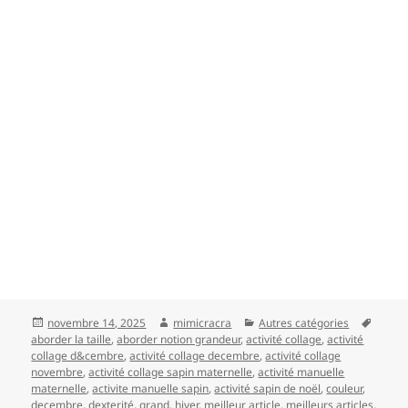
Publié
Auteur
Catégories
Mots-
novembre 14, 2025
mimicracra
Autres catégories
le
clés
aborder la taille
,
aborder notion grandeur
,
activité collage
,
activité
collage d&cembre
,
activité collage decembre
,
activité collage
novembre
,
activité collage sapin maternelle
,
activité manuelle
maternelle
,
activite manuelle sapin
,
activité sapin de noël
,
couleur
,
decembre
,
dexterité
,
grand
,
hiver
,
meilleur article
,
meilleurs articles
,