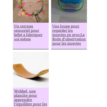
Un cerceau
Une loupe pour
sensoriel pour
regarder les
bébé à fabriquer
insectes en gros:La
soi-même
Boite d’observation
pour les insectes
Wobbel, une
planche pour
apprendre
l’équilibre pour les