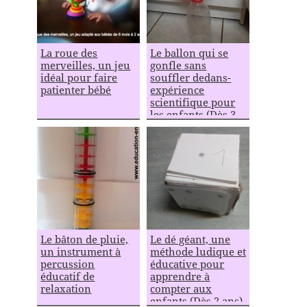
La roue des
Le ballon qui se
merveilles, un jeu
gonfle sans
idéal pour faire
souffler dedans-
patienter bébé
expérience
scientifique pour
les enfants (Dès 3
ans)
Le bâton de pluie,
Le dé géant, une
un instrument à
méthode ludique et
percussion
éducative pour
éducatif de
apprendre à
relaxation
compter aux
enfants (Dès 2 ans)