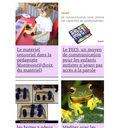
Le matériel
Le PECS, un moyen
sensoriel dans la
de communication
pédagogie
pour les enfants
Montessori(choix
autistes n’ayant pas
du matériel)
accès à la parole
les boites à odeur
Méditer avec les