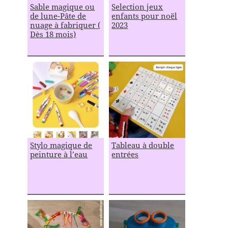
Sable magique ou
Selection jeux
de lune-Pâte de
enfants pour noël
nuage à fabriquer (
2023
Dès 18 mois)
Stylo magique de
Tableau à double
peinture à l’eau
entrées