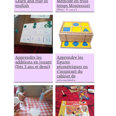
Learn and Play in
Méthode en trois
english
temps Montessori
(Dès 2 ans)
Apprendre les
Apprendre les
additions en jouant
figures
(Dès 3 ans et demi)
géométriques en
s’inspirant du
cabinet de
géométrie
Montessori