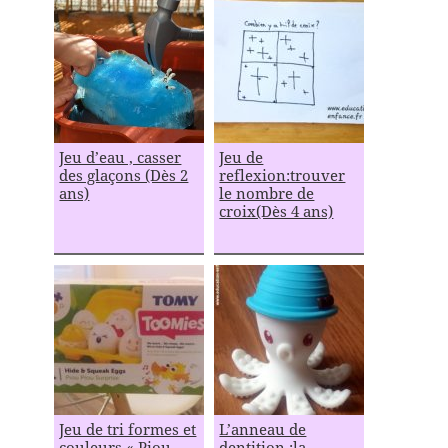
Jeu d’eau , casser
Jeu de
des glaçons (Dès 2
reflexion:trouver
ans)
le nombre de
croix(Dès 4 ans)
Jeu de tri formes et
L’anneau de
couleurs « Piou
dentition :la