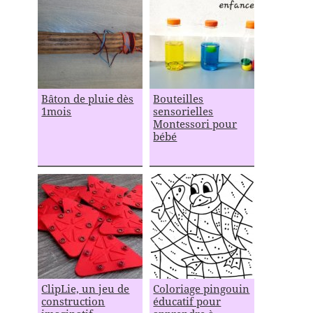
Bâton de pluie dès
Bouteilles
1mois
sensorielles
Montessori pour
bébé
ClipLie, un jeu de
Coloriage pingouin
construction
éducatif pour