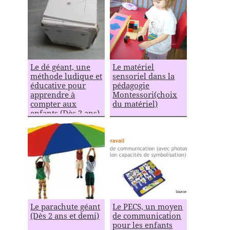
Le dé géant, une
Le matériel
méthode ludique et
sensoriel dans la
éducative pour
pédagogie
apprendre à
Montessori(choix
compter aux
du matériel)
enfants (Dès 2 ans)
Le parachute géant
Le PECS, un moyen
(Dès 2 ans et demi)
de communication
pour les enfants