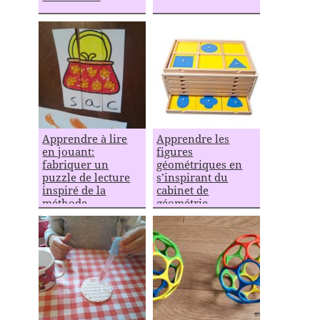
Apprendre à lire
Apprendre les
en jouant:
figures
fabriquer un
géométriques en
puzzle de lecture
s’inspirant du
inspiré de la
cabinet de
méthode
géométrie
Montessori
Montessori