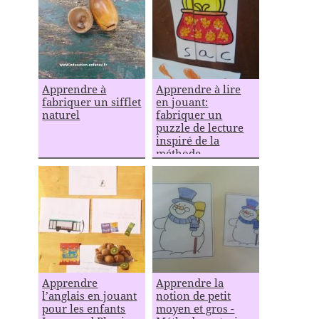
Apprendre à
Apprendre à lire
fabriquer un sifflet
en jouant:
naturel
fabriquer un
puzzle de lecture
inspiré de la
méthode
Montessori
Apprendre
Apprendre la
l’anglais en jouant
notion de petit
pour les enfants
moyen et gros -