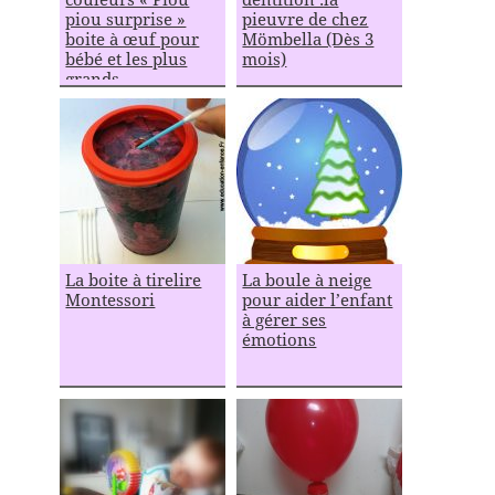
piou surprise »
pieuvre de chez
boite à œuf pour
Mömbella (Dès 3
bébé et les plus
mois)
grands
La boite à tirelire
La boule à neige
Montessori
pour aider l’enfant
à gérer ses
émotions