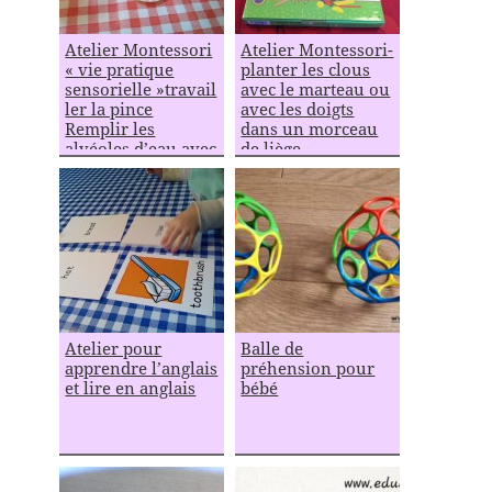
Atelier Montessori
Atelier Montessori-
« vie pratique
planter les clous
sensorielle »travail
avec le marteau ou
ler la pince
avec les doigts
Remplir les
dans un morceau
alvéoles d’eau avec
de liège
une pipette
Atelier pour
Balle de
apprendre l’anglais
préhension pour
et lire en anglais
bébé