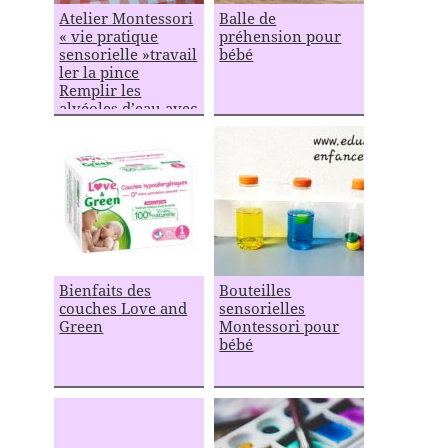
Atelier Montessori
Balle de
« vie pratique
préhension pour
sensorielle »travail
bébé
ler la pince
Remplir les
alvéoles d’eau avec
une pipette
Bienfaits des
Bouteilles
couches Love and
sensorielles
Green
Montessori pour
bébé