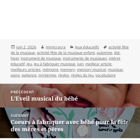
Publié
Auteur
Catégories
Mots-
juin 2, 2026
mimicracra
Jeux éducatifs
activité fête
le
clés
de la musique
,
activité fête de la musique enfant
,
automne
,
été
,
hiver
,
instrument de musique
,
instruments de musiques
,
intéret
éducatif
,
jeu
,
jeu à fabriquer musique
,
juin
,
meilleur article
,
meilleurs articles
,
mémoire
,
memory
,
memory musical
,
musique
,
paire
,
patience
,
printemps
,
règles
,
règles du jeu
,
vocabulaire
Navigation
PRÉCÉDENT
L’Eveil musical du bébé
Article
de
précédent :
l’article
SUIVANT
Coeurs à fabriquer avec bébé pour la fête
Article
des mères et pères
suivant :