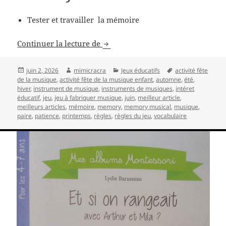
Tester et travailler la mémoire
Eveil musical par le jeu: le Memo
Continuer la lecture de
Publié
Auteur
Catégories
Mots-
juin 2, 2026
mimicracra
Jeux éducatifs
activité fête
le
clés
de la musique
,
activité fête de la musique enfant
,
automne
,
été
,
hiver
,
instrument de musique
,
instruments de musiques
,
intéret
éducatif
,
jeu
,
jeu à fabriquer musique
,
juin
,
meilleur article
,
meilleurs articles
,
mémoire
,
memory
,
memory musical
,
musique
,
paire
,
patience
,
printemps
,
règles
,
règles du jeu
,
vocabulaire