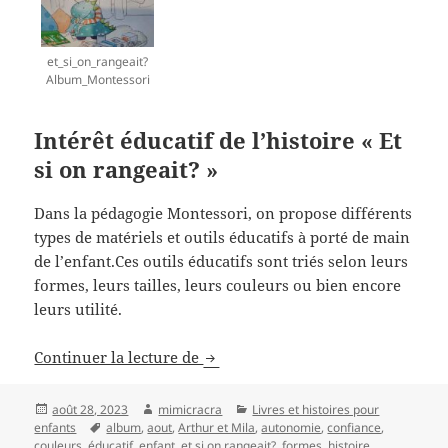
et_si_on_rangeait?
Album_Montessori
Intérêt éducatif de l’histoire « Et
si on rangeait? »
Dans la pédagogie Montessori, on propose différents
types de matériels et outils éducatifs à porté de main
de l’enfant.Ces outils éducatifs sont triés selon leurs
formes, leurs tailles, leurs couleurs ou bien encore
leurs utilité.
Album Montessori « Et si on range
Continuer la lecture de
Publié
Auteur
Catégories
août 28, 2023
mimicracra
Livres et histoires pour
le
Mots-
enfants
album
,
aout
,
Arthur et Mila
,
autonomie
,
confiance
,
clés
couleurs
,
éducatif
,
enfant
,
et si on rangeait?
,
formes
,
histoire
,