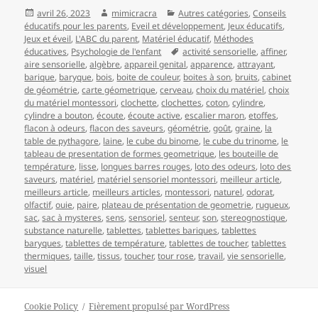
Publié
Auteur
Catégories
avril 26, 2023
mimicracra
Autres catégories
,
Conseils
le
éducatifs pour les parents
,
Eveil et développement
,
Jeux éducatifs
,
Jeux et éveil
,
L'ABC du parent
,
Matériel éducatif
,
Méthodes
Mots-
éducatives
,
Psychologie de l'enfant
activité sensorielle
,
affiner
,
clés
aire sensorielle
,
algèbre
,
appareil genital
,
apparence
,
attrayant
,
barique
,
baryque
,
bois
,
boite de couleur
,
boites à son
,
bruits
,
cabinet
de géométrie
,
carte géometrique
,
cerveau
,
choix du matériel
,
choix
du matériel montessori
,
clochette
,
clochettes
,
coton
,
cylindre
,
cylindre a bouton
,
écoute
,
écoute active
,
escalier maron
,
etoffes
,
flacon à odeurs
,
flacon des saveurs
,
géométrie
,
goût
,
graine
,
la
table de pythagore
,
laine
,
le cube du binome
,
le cube du trinome
,
le
tableau de presentation de formes geometrique
,
les bouteille de
température
,
lisse
,
longues barres rouges
,
loto des odeurs
,
loto des
saveurs
,
matériel
,
matériel sensoriel montessori
,
meilleur article
,
meilleurs article
,
meilleurs articles
,
montessori
,
naturel
,
odorat
,
olfactif
,
ouie
,
paire
,
plateau de présentation de geometrie
,
rugueux
,
sac
,
sac à mysteres
,
sens
,
sensoriel
,
senteur
,
son
,
stereognostique
,
substance naturelle
,
tablettes
,
tablettes bariques
,
tablettes
baryques
,
tablettes de température
,
tablettes de toucher
,
tablettes
thermiques
,
taille
,
tissus
,
toucher
,
tour rose
,
travail
,
vie sensorielle
,
visuel
Cookie Policy
Fièrement propulsé par WordPress