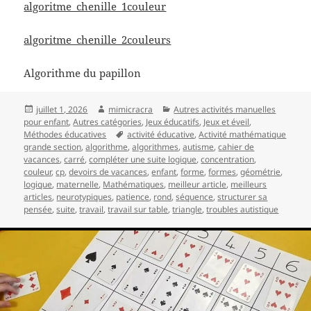
algoritme_chenille_1couleur
algoritme_chenille_2couleurs
Algorithme du papillon
Publié
Auteur
Catégories
juillet 1, 2026
mimicracra
Autres activités manuelles
le
pour enfant
,
Autres catégories
,
Jeux éducatifs
,
Jeux et éveil
,
Mots-
Méthodes éducatives
activité éducative
,
Activité mathématique
clés
grande section
,
algorithme
,
algorithmes
,
autisme
,
cahier de
vacances
,
carré
,
compléter une suite logique
,
concentration
,
couleur
,
cp
,
devoirs de vacances
,
enfant
,
forme
,
formes
,
géométrie
,
logique
,
maternelle
,
Mathématiques
,
meilleur article
,
meilleurs
articles
,
neurotypiques
,
patience
,
rond
,
séquence
,
structurer sa
pensée
,
suite
,
travail
,
travail sur table
,
triangle
,
troubles autistique