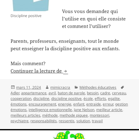
Vous vous demandez qui
Discipline positive
l’utilise en quoi elle consiste
et comment l’utiliser?
Parents, professeurs, enseignants, tout le monde
peut enseigner la discipline positive aux enfants.
Mais comment?
La discipline positive
Continuer la lecture de
Publié
Auteur
Catégories
Mots-
mars 11, 2024
mimicracra
Méthodes éducatives
le
clés
Adler
,
appartemance
,
avril
,
baton de parole
,
besoin
,
cadre
,
cerveau
,
cooperation
,
discipline
,
discipline positive
,
école
,
efforts
,
egalite
,
émotions
,
encouragement
,
energie
,
enfant
,
entraide
,
erreur
,
gestion
émotions
,
intelligence emotionnelle
,
Jane Nelson
,
meilleur article
,
meilleurs articles
,
méthode
,
methode piquee
,
montessori
,
psychiatre
,
responsabilités
,
ressentis
,
solution
,
travail