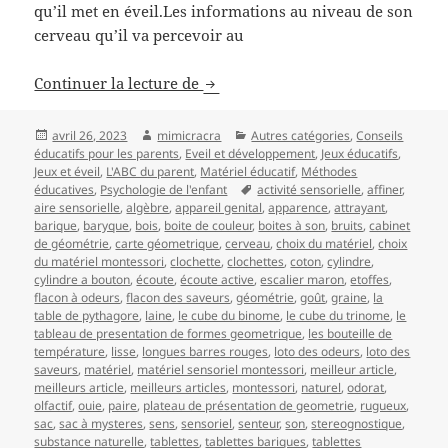
qu’il met en éveil.Les informations au niveau de son
cerveau qu’il va percevoir au
Le matériel sensoriel dans la péd
Continuer la lecture de
Publié
Auteur
Catégories
avril 26, 2023
mimicracra
Autres catégories
,
Conseils
le
éducatifs pour les parents
,
Eveil et développement
,
Jeux éducatifs
,
Jeux et éveil
,
L'ABC du parent
,
Matériel éducatif
,
Méthodes
Mots-
éducatives
,
Psychologie de l'enfant
activité sensorielle
,
affiner
,
clés
aire sensorielle
,
algèbre
,
appareil genital
,
apparence
,
attrayant
,
barique
,
baryque
,
bois
,
boite de couleur
,
boites à son
,
bruits
,
cabinet
de géométrie
,
carte géometrique
,
cerveau
,
choix du matériel
,
choix
du matériel montessori
,
clochette
,
clochettes
,
coton
,
cylindre
,
cylindre a bouton
,
écoute
,
écoute active
,
escalier maron
,
etoffes
,
flacon à odeurs
,
flacon des saveurs
,
géométrie
,
goût
,
graine
,
la
table de pythagore
,
laine
,
le cube du binome
,
le cube du trinome
,
le
tableau de presentation de formes geometrique
,
les bouteille de
température
,
lisse
,
longues barres rouges
,
loto des odeurs
,
loto des
saveurs
,
matériel
,
matériel sensoriel montessori
,
meilleur article
,
meilleurs article
,
meilleurs articles
,
montessori
,
naturel
,
odorat
,
olfactif
,
ouie
,
paire
,
plateau de présentation de geometrie
,
rugueux
,
sac
,
sac à mysteres
,
sens
,
sensoriel
,
senteur
,
son
,
stereognostique
,
substance naturelle
,
tablettes
,
tablettes bariques
,
tablettes