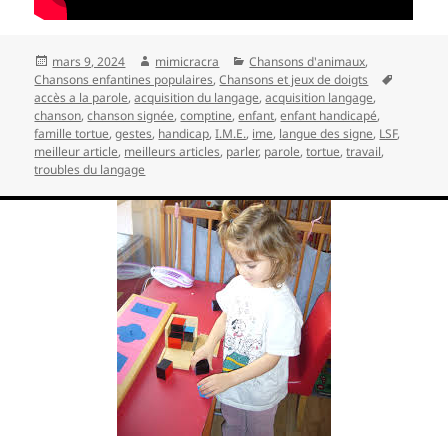
Publié
Auteur
Catégories
mars 9, 2024
mimicracra
Chansons d'animaux
,
le
Mots-
Chansons enfantines populaires
,
Chansons et jeux de doigts
clés
accès a la parole
,
acquisition du langage
,
acquisition langage
,
chanson
,
chanson signée
,
comptine
,
enfant
,
enfant handicapé
,
famille tortue
,
gestes
,
handicap
,
I.M.E.
,
ime
,
langue des signe
,
LSF
,
meilleur article
,
meilleurs articles
,
parler
,
parole
,
tortue
,
travail
,
troubles du langage