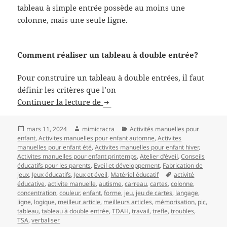
tableau à simple entrée possède au moins une
colonne, mais une seule ligne.
Comment réaliser un tableau à double entrée?
Pour construire un tableau à double entrées, il faut
définir les critères que l’on
Tableau à double entrées
Continuer la lecture de
Publié
Auteur
Catégories
mars 11, 2024
mimicracra
Activités manuelles pour
le
enfant
,
Activites manuelles pour enfant automne
,
Activites
manuelles pour enfant été
,
Activites manuelles pour enfant hiver
,
Activites manuelles pour enfant printemps
,
Atelier d'éveil
,
Conseils
éducatifs pour les parents
,
Eveil et développement
,
Fabrication de
Mots-
jeux
,
Jeux éducatifs
,
Jeux et éveil
,
Matériel éducatif
activité
clés
éducative
,
activite manuelle
,
autisme
,
carreau
,
cartes
,
colonne
,
concentration
,
couleur
,
enfant
,
forme
,
jeu
,
jeu de cartes
,
langage
,
ligne
,
logique
,
meilleur article
,
meilleurs articles
,
mémorisation
,
pic
,
tableau
,
tableau à double entrée
,
TDAH
,
travail
,
trefle
,
troubles
,
TSA
,
verbaliser