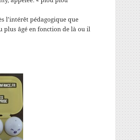
my, appelée: « piou piou
ès l’intérêt pédagogique que
u plus âgé en fonction de là ou il