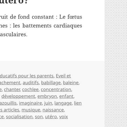
ruit de fond constant : Le fœtus
nes : les battements cardiaques
vasculaires.
ille les sens
s
ducatifs pour les parents
,
Eveil et
tachement
,
auditifs
,
babillage
,
baleine
,
e
,
chanter
,
cochlee
,
concentration
,
,
développement
,
embryon
,
enfant
,
azouillis
,
imaginaire
,
juin
,
langage
,
lien
s articles
,
musique
,
naissance
,
ce
,
socialisation
,
son
,
utéro
,
voix