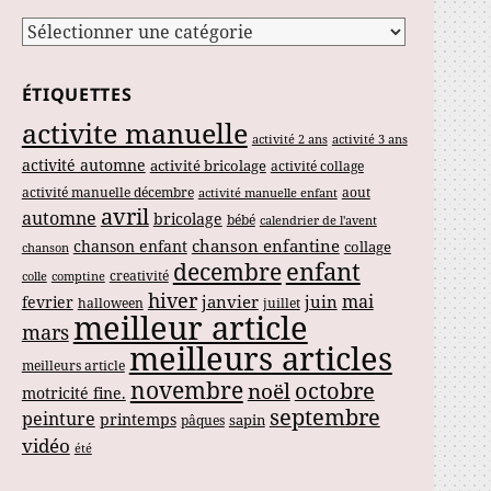
Catégories
ÉTIQUETTES
activite manuelle
activité 2 ans
activité 3 ans
activité automne
activité bricolage
activité collage
activité manuelle décembre
aout
activité manuelle enfant
avril
automne
bricolage
bébé
calendrier de l'avent
chanson enfantine
chanson enfant
collage
chanson
enfant
decembre
creativité
colle
comptine
hiver
mai
janvier
juin
fevrier
halloween
juillet
meilleur article
mars
meilleurs articles
meilleurs article
novembre
noël
octobre
motricité fine.
septembre
peinture
printemps
sapin
pâques
vidéo
été