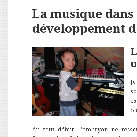
La musique dans 
développement de
L
u
Je
so
es
ou
Au tout début, l’embryon ne ressen