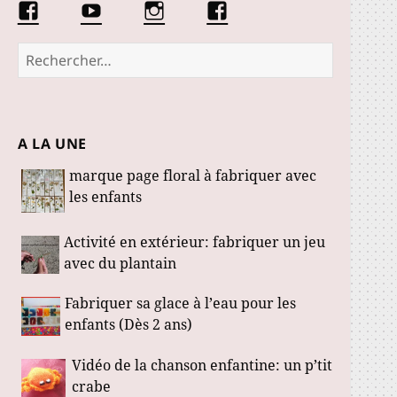
Facebook
Conseils
Éduquer
La
Les
d’une
les
communauté
Fabuloustics
éducatrice
petits
Marmotille
Rechercher :
de
loustics
jeunes
enfants
A LA UNE
marque page floral à fabriquer avec
les enfants
Activité en extérieur: fabriquer un jeu
avec du plantain
Fabriquer sa glace à l’eau pour les
enfants (Dès 2 ans)
Vidéo de la chanson enfantine: un p’tit
crabe