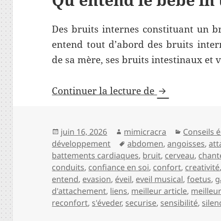
Des bruits internes constituant un b
entend tout d’abord des bruits inter
de sa mère, ses bruits intestinaux et 
La musique éve
Continuer la lecture de
Publié
Auteur
Catégorie
juin 16, 2026
mimicracra
Conseils é
le
Mots-
développement
abdomen
,
angoisses
,
at
clés
battements cardiaques
,
bruit
,
cerveau
,
chant
conduits
,
confiance en soi
,
confort
,
creativité
entend
,
evasion
,
éveil
,
eveil musical
,
foetus
,
g
d'attachement
,
liens
,
meilleur article
,
meilleur
reconfort
,
s'éveder
,
securise
,
sensibilité
,
silen