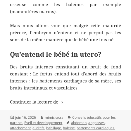
osseuse comme les baleines par exemple
(mammifères marins).
Mais nous allons voir que malgré cette maturité
précoce, l’embryon n’entend et ne perçoit pas les
sons de la même manière que le bébé une fois né.
Qu’entend le bébé in utero?
Des bruits internes constituant un bruit de fond
constant : Le fœtus entend tout d’abord des bruits
internes : les battements cardiaques de sa mère, ses
bruits intestinaux et vasculaires.
La musique éveille les sens
Continuer la lecture de
Publié
Auteur
Catégories
juin 16, 2026
mimicracra
Conseils éducatifs pour les
le
Mots-
parents
,
Eveil et développement
abdomen
,
angoisses
,
clés
attachement
,
auditifs
,
babillage
,
baleine
,
battements cardiaques
,