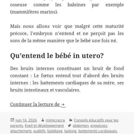
osseuse comme les baleines par exemple
(mammifères marins).
Mais nous allons voir que malgré cette maturité
précoce, l’embryon n’entend et ne perçoit pas les
sons de la même manière que le bébé une fois né.
Qu’entend le bébé in utero?
Des bruits internes constituant un bruit de fond
constant : Le fœtus entend tout d’abord des bruits
internes : les battements cardiaques de sa mère, ses
bruits intestinaux et vasculaires.
La musique éveille les sens
Continuer la lecture de
Publié
Auteur
Catégories
juin 16, 2026
mimicracra
Conseils éducatifs pour les
le
Mots-
parents
,
Eveil et développement
abdomen
,
angoisses
,
clés
attachement
,
auditifs
,
babillage
,
baleine
,
battements cardiaques
,