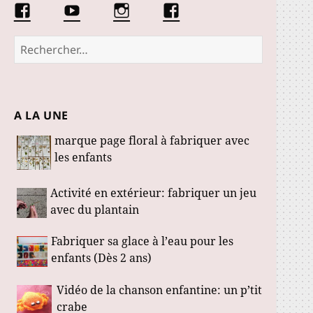
Facebook
Conseils
Éduquer
La
Les
d’une
les
communauté
Fabuloustics
éducatrice
petits
Marmotille
Rechercher :
de
loustics
jeunes
enfants
A LA UNE
marque page floral à fabriquer avec
les enfants
Activité en extérieur: fabriquer un jeu
avec du plantain
Fabriquer sa glace à l’eau pour les
enfants (Dès 2 ans)
Vidéo de la chanson enfantine: un p’tit
crabe