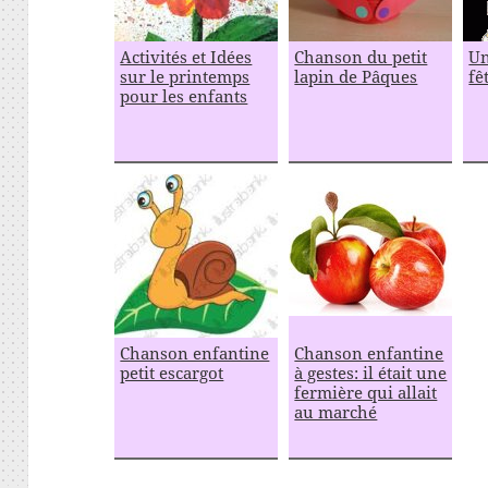
Activités et Idées
Chanson du petit
Un
sur le printemps
lapin de Pâques
fê
pour les enfants
Chanson enfantine
Chanson enfantine
petit escargot
à gestes: il était une
fermière qui allait
au marché