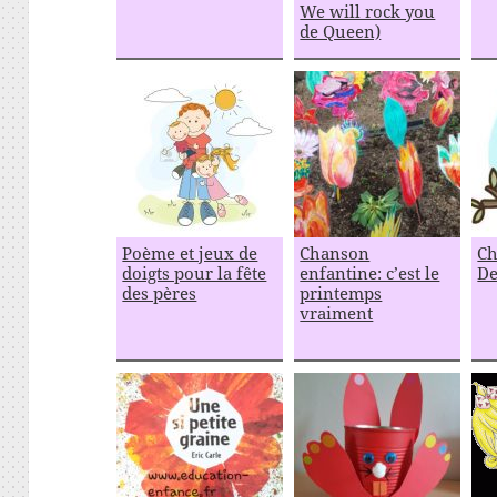
We will rock you
de Queen)
Poème et jeux de
Chanson
Ch
doigts pour la fête
enfantine: c’est le
De
des pères
printemps
vraiment