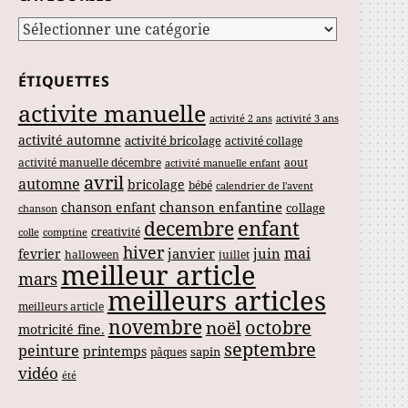
Catégories
ÉTIQUETTES
activite manuelle
activité 2 ans
activité 3 ans
activité automne
activité bricolage
activité collage
activité manuelle décembre
aout
activité manuelle enfant
avril
automne
bricolage
bébé
calendrier de l'avent
chanson enfantine
chanson enfant
collage
chanson
enfant
decembre
creativité
colle
comptine
hiver
mai
janvier
juin
fevrier
halloween
juillet
meilleur article
mars
meilleurs articles
meilleurs article
novembre
noël
octobre
motricité fine.
septembre
peinture
printemps
sapin
pâques
vidéo
été