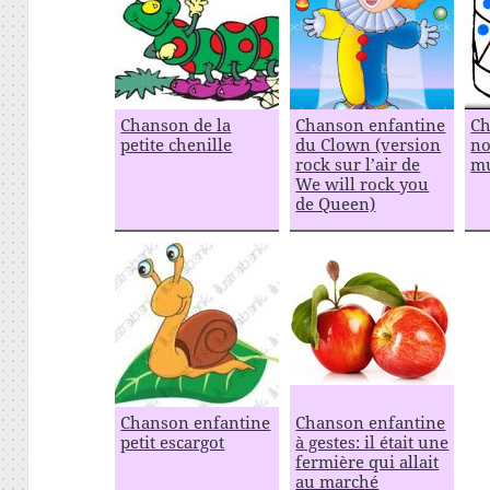
Chanson de la
Chanson enfantine
Ch
petite chenille
du Clown (version
no
rock sur l’air de
mu
We will rock you
de Queen)
Chanson enfantine
Chanson enfantine
petit escargot
à gestes: il était une
fermière qui allait
au marché