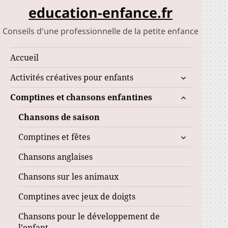
education-enfance.fr
Conseils d'une professionnelle de la petite enfance
Accueil
ouvrir
Activités créatives pour enfants
le
ouvrir
Comptines et chansons enfantines
sous-
le
menu
Chansons de saison
sous-
menu
ouvrir
Comptines et fêtes
le
Chansons anglaises
sous-
menu
Chansons sur les animaux
Comptines avec jeux de doigts
Chansons pour le développement de
l’enfant