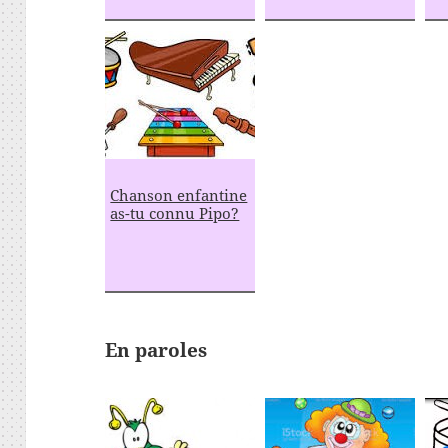
Chanson enfantine
as-tu connu Pipo?
En paroles