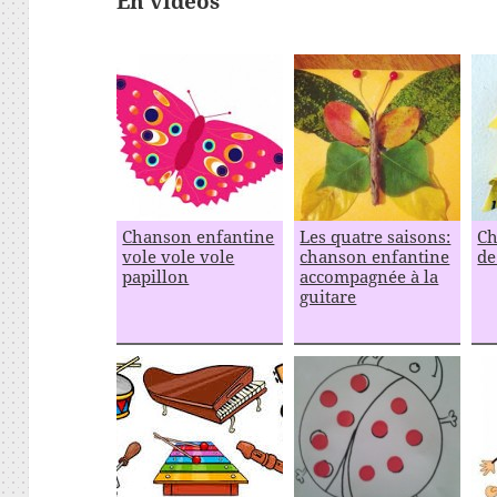
En vidéos
Chanson enfantine
Les quatre saisons:
Ch
vole vole vole
chanson enfantine
de
papillon
accompagnée à la
guitare