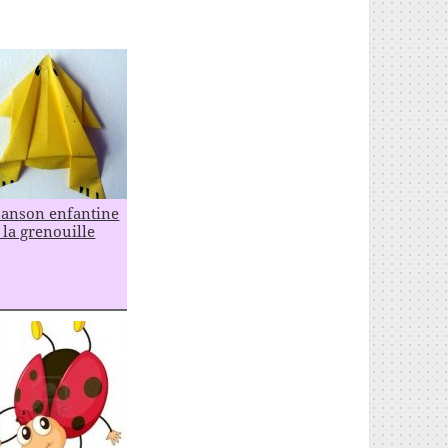
anson enfantine
 la grenouille