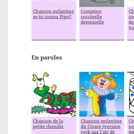
Chanson enfantine
Comptine
Ch
as-tu connu Pipo?
coccinelle
co
demoiselle
de
no
En paroles
Chanson de la
Chanson enfantine
Ch
petite chenille
du Clown (version
no
rock sur l’air de
mu