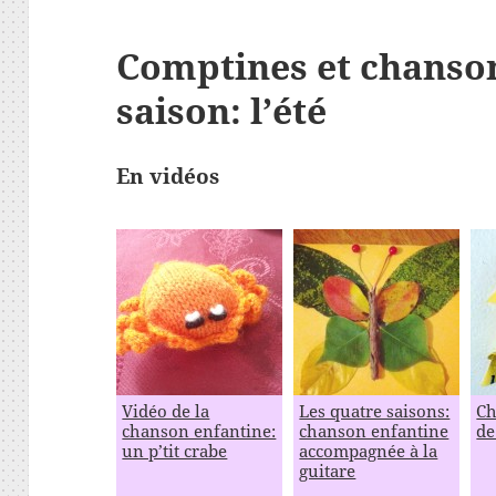
Comptines et chanson
saison: l’été
En vidéos
Vidéo de la
Les quatre saisons:
Ch
chanson enfantine:
chanson enfantine
de
un p’tit crabe
accompagnée à la
guitare