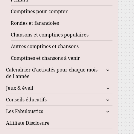
Comptines pour compter
Rondes et farandoles
Chansons et comptines populaires
Autres comptines et chansons
Comptines et chansons à venir
ouvrir
Calendrier d’activités pour chaque mois
le
de l’année
sous-
ouvrir
Jeux & éveil
menu
le
ouvrir
Conseils éducatifs
sous-
le
menu
ouvrir
Les Fabuloustics
sous-
le
menu
Affiliate Disclosure
sous-
menu