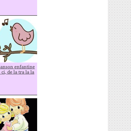
anson enfantine
 ci, de la tra la la