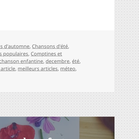
es
s d'automne
,
Chansons d'été
,
s populaires
,
Comptines et
chanson enfantine
,
decembre
,
été
,
article
,
meilleurs articles
,
méteo
,