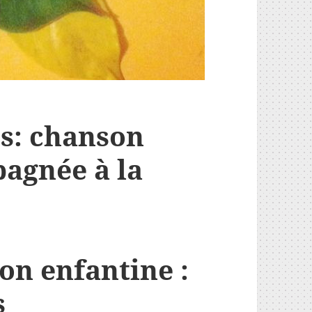
ns: chanson
agnée à la
on enfantine :
s