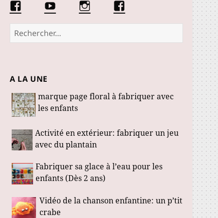
Facebook
Conseils
Éduquer
La
Les
d’une
les
communauté
Fabuloustics
éducatrice
petits
Marmotille
Rechercher :
de
loustics
jeunes
enfants
A LA UNE
marque page floral à fabriquer avec
les enfants
Activité en extérieur: fabriquer un jeu
avec du plantain
Fabriquer sa glace à l’eau pour les
enfants (Dès 2 ans)
Vidéo de la chanson enfantine: un p’tit
crabe