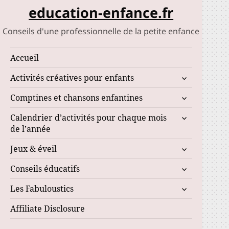
education-enfance.fr
Conseils d'une professionnelle de la petite enfance
Accueil
ouvrir
Activités créatives pour enfants
le
ouvrir
Comptines et chansons enfantines
sous-
le
menu
ouvrir
Calendrier d’activités pour chaque mois
sous-
le
de l’année
menu
sous-
ouvrir
Jeux & éveil
menu
le
ouvrir
Conseils éducatifs
sous-
le
menu
ouvrir
Les Fabuloustics
sous-
le
menu
Affiliate Disclosure
sous-
menu