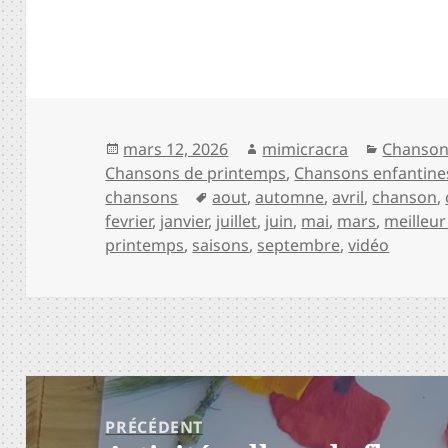
Publié
Auteur
Catégori
mars 12, 2026
mimicracra
Chanson
le
Chansons de printemps
,
Chansons enfantine
Mots-
chansons
aout
,
automne
,
avril
,
chanson
,
clés
fevrier
,
janvier
,
juillet
,
juin
,
mai
,
mars
,
meilleur 
printemps
,
saisons
,
septembre
,
vidéo
Navigation
PRÉCÉDENT
de