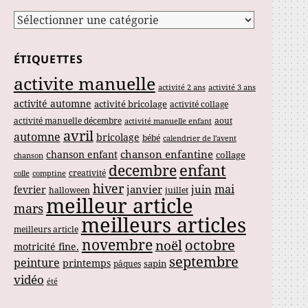
Catégories
ÉTIQUETTES
activite manuelle
activité 2 ans
activité 3 ans
activité automne
activité bricolage
activité collage
activité manuelle décembre
aout
activité manuelle enfant
avril
automne
bricolage
bébé
calendrier de l'avent
chanson enfantine
chanson enfant
collage
chanson
enfant
decembre
creativité
colle
comptine
hiver
mai
janvier
juin
fevrier
halloween
juillet
meilleur article
mars
meilleurs articles
meilleurs article
novembre
noël
octobre
motricité fine.
septembre
peinture
printemps
sapin
pâques
vidéo
été