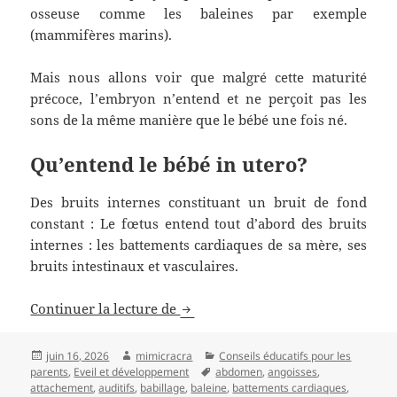
osseuse comme les baleines par exemple
(mammifères marins).
Mais nous allons voir que malgré cette maturité
précoce, l’embryon n’entend et ne perçoit pas les
sons de la même manière que le bébé une fois né.
Qu’entend le bébé in utero?
Des bruits internes constituant un bruit de fond
constant : Le fœtus entend tout d’abord des bruits
internes : les battements cardiaques de sa mère, ses
bruits intestinaux et vasculaires.
La musique éveille les sens
Continuer la lecture de
Publié
Auteur
Catégories
juin 16, 2026
mimicracra
Conseils éducatifs pour les
le
Mots-
parents
,
Eveil et développement
abdomen
,
angoisses
,
clés
attachement
,
auditifs
,
babillage
,
baleine
,
battements cardiaques
,