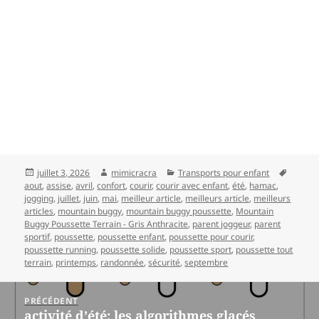
Publié
Auteur
Catégories
Mots-
juillet 3, 2026
mimicracra
Transports pour enfant
le
clés
aout
,
assise
,
avril
,
confort
,
courir
,
courir avec enfant
,
été
,
hamac
,
jogging
,
juillet
,
juin
,
mai
,
meilleur article
,
meilleurs article
,
meilleurs
articles
,
mountain buggy
,
mountain buggy poussette
,
Mountain
Buggy Poussette Terrain - Gris Anthracite
,
parent joggeur
,
parent
sportif
,
poussette
,
poussette enfant
,
poussette pour courir
,
poussette running
,
poussette solide
,
poussette sport
,
poussette tout
terrain
,
printemps
,
randonnée
,
sécurité
,
septembre
Navigation
PRÉCÉDENT
activité d’été: les algorithmes glacés
Article
de