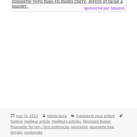
poussette yoyo mais en moins chère, légère et facile à
manier.
sponsorisé par Amazon
Publié
Auteur
Catégories
Mots-
mai 16, 2023
mimicracra
Transports pour enfant
le
clés
footing
,
meilleur article
,
meilleurs articles
,
Mountain Buggy
Poussette Terrain - Gris Anthracite
,
poussette
,
poussette tout
terrain
,
randonnée