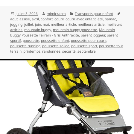
Publié
Auteur
Catégories
Mots-
juillet 3, 2026
mimicracra
Transports pour enfant
le
clés
aout
,
assise
,
avril
,
confort
,
courir
,
courir avec enfant
,
été
,
hamac
,
jogging
,
juillet
,
juin
,
mai
,
meilleur article
,
meilleurs article
,
meilleurs
articles
,
mountain buggy
,
mountain buggy poussette
,
Mountain
Buggy Poussette Terrain - Gris Anthracite
,
parent joggeur
,
parent
sportif
,
poussette
,
poussette enfant
,
poussette pour courir
,
poussette running
,
poussette solide
,
poussette sport
,
poussette tout
terrain
,
printemps
,
randonnée
,
sécurité
,
septembre