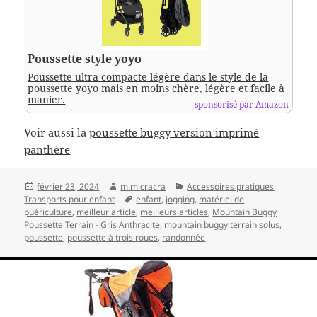
Poussette style yoyo
Poussette ultra compacte légère dans le style de la
poussette yoyo mais en moins chère, légère et facile à
manier.
sponsorisé par Amazon
Voir aussi la
poussette buggy version imprimé
panthère
Publié
Auteur
Catégories
février 23, 2024
mimicracra
Accessoires pratiques
,
le
Mots-
Transports pour enfant
enfant
,
jogging
,
matériel de
clés
puériculture
,
meilleur article
,
meilleurs articles
,
Mountain Buggy
Poussette Terrain - Gris Anthracite
,
mountain buggy terrain solus
,
poussette
,
poussette à trois roues
,
randonnée