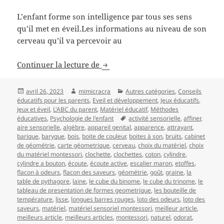
L’enfant forme son intelligence par tous ses sens
qu’il met en éveil.Les informations au niveau de son
cerveau qu’il va percevoir au
Le matériel sensoriel dans la péd
Continuer la lecture de
Publié
Auteur
Catégories
avril 26, 2023
mimicracra
Autres catégories
,
Conseils
le
éducatifs pour les parents
,
Eveil et développement
,
Jeux éducatifs
,
Jeux et éveil
,
L'ABC du parent
,
Matériel éducatif
,
Méthodes
Mots-
éducatives
,
Psychologie de l'enfant
activité sensorielle
,
affiner
,
clés
aire sensorielle
,
algèbre
,
appareil genital
,
apparence
,
attrayant
,
barique
,
baryque
,
bois
,
boite de couleur
,
boites à son
,
bruits
,
cabinet
de géométrie
,
carte géometrique
,
cerveau
,
choix du matériel
,
choix
du matériel montessori
,
clochette
,
clochettes
,
coton
,
cylindre
,
cylindre a bouton
,
écoute
,
écoute active
,
escalier maron
,
etoffes
,
flacon à odeurs
,
flacon des saveurs
,
géométrie
,
goût
,
graine
,
la
table de pythagore
,
laine
,
le cube du binome
,
le cube du trinome
,
le
tableau de presentation de formes geometrique
,
les bouteille de
température
,
lisse
,
longues barres rouges
,
loto des odeurs
,
loto des
saveurs
,
matériel
,
matériel sensoriel montessori
,
meilleur article
,
meilleurs article
,
meilleurs articles
,
montessori
,
naturel
,
odorat
,