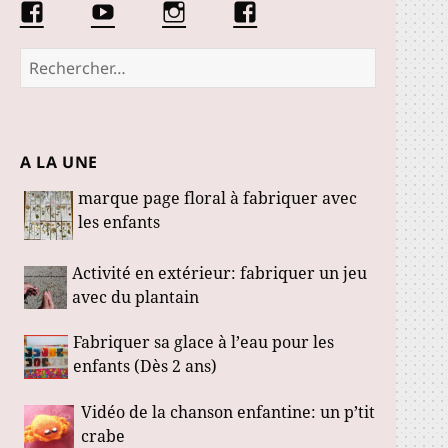
Facebook
Conseils
Éduquer
La
Les
d’une
les
communauté
Fabuloustics
éducatrice
petits
Marmotille
Rechercher :
de
loustics
jeunes
enfants
A LA UNE
marque page floral à fabriquer avec
les enfants
Activité en extérieur: fabriquer un jeu
avec du plantain
Fabriquer sa glace à l’eau pour les
enfants (Dès 2 ans)
Vidéo de la chanson enfantine: un p’tit
crabe