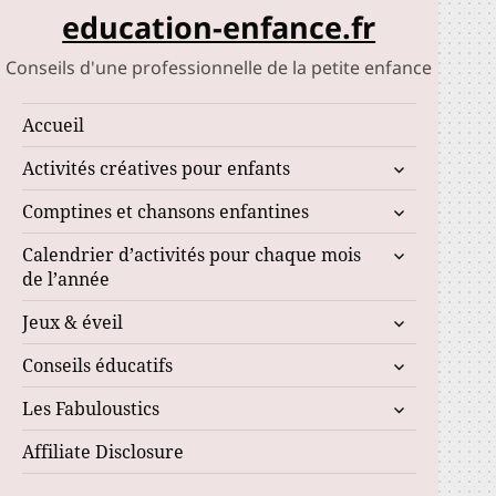
education-enfance.fr
Conseils d'une professionnelle de la petite enfance
Accueil
ouvrir
Activités créatives pour enfants
le
ouvrir
Comptines et chansons enfantines
sous-
le
menu
ouvrir
Calendrier d’activités pour chaque mois
sous-
le
de l’année
menu
sous-
ouvrir
Jeux & éveil
menu
le
ouvrir
Conseils éducatifs
sous-
le
menu
ouvrir
Les Fabuloustics
sous-
le
menu
Affiliate Disclosure
sous-
menu