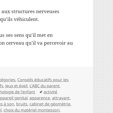
, aux structures nerveuses
qu’ils véhiculent.
us ses sens qu’il met en
on cerveau qu’il va percevoir au
nsoriel dans la pédagogie Montessori(choix du ma
es
tégories
,
Conseils éducatifs pour les
fs
,
Jeux et éveil
,
L'ABC du parent
,
Mots-
hologie de l'enfant
activité
clés
ppareil genital
,
apparence
,
attrayant
,
es à son
,
bruits
,
cabinet de géométrie
,
l
,
choix du matériel montessori
,