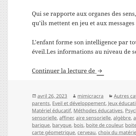
Qui se rapporte aux organes des sens
qu’ils mettent en jeu et aux messages 
L’enfant forme son intelligence par to
éveil.Les informations au niveau de s
Le matériel se
Continuer la lecture de
Publié
Auteur
Catégori
avril 26, 2023
mimicracra
Autres ca
le
parents
,
Eveil et développement
,
Jeux éducati
Matériel éducatif
,
Méthodes éducatives
,
Psyc
sensorielle
,
affiner
,
aire sensorielle
,
algèbre
,
a
barique
,
baryque
,
bois
,
boite de couleur
,
boit
carte géometrique
,
cerveau
,
choix du matérie