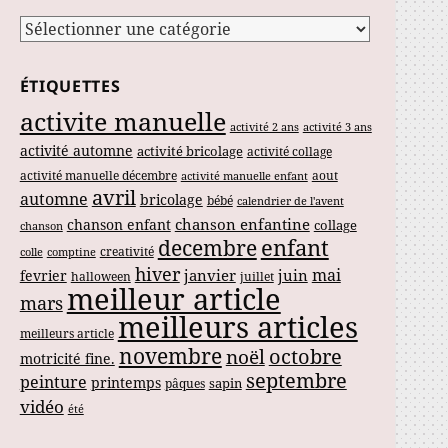
Catégories
ÉTIQUETTES
activite manuelle
activité 2 ans
activité 3 ans
activité automne
activité bricolage
activité collage
activité manuelle décembre
aout
activité manuelle enfant
avril
automne
bricolage
bébé
calendrier de l'avent
chanson enfantine
chanson enfant
collage
chanson
enfant
decembre
creativité
colle
comptine
hiver
mai
janvier
juin
fevrier
halloween
juillet
meilleur article
mars
meilleurs articles
meilleurs article
novembre
noël
octobre
motricité fine.
septembre
peinture
printemps
sapin
pâques
vidéo
été