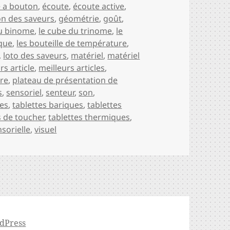
e a bouton
,
écoute
,
écoute active
,
on des saveurs
,
géométrie
,
goût
,
du binome
,
le cube du trinome
,
le
que
,
les bouteille de température
,
,
loto des saveurs
,
matériel
,
matériel
rs article
,
meilleurs articles
,
ire
,
plateau de présentation de
s
,
sensoriel
,
senteur
,
son
,
tes
,
tablettes bariques
,
tablettes
s de toucher
,
tablettes thermiques
,
nsorielle
,
visuel
dPress