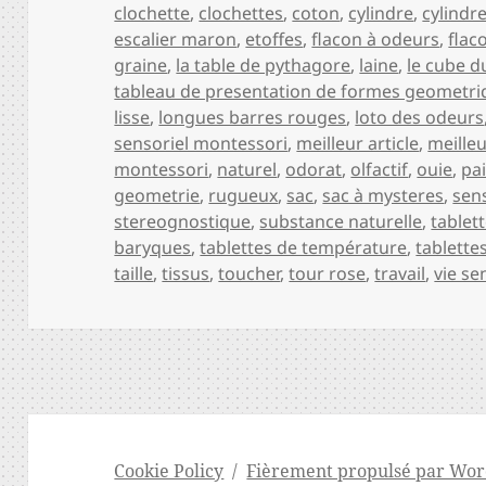
clochette
,
clochettes
,
coton
,
cylindre
,
cylindr
escalier maron
,
etoffes
,
flacon à odeurs
,
flac
graine
,
la table de pythagore
,
laine
,
le cube 
tableau de presentation de formes geometri
lisse
,
longues barres rouges
,
loto des odeurs
sensoriel montessori
,
meilleur article
,
meilleu
montessori
,
naturel
,
odorat
,
olfactif
,
ouie
,
pa
geometrie
,
rugueux
,
sac
,
sac à mysteres
,
sen
stereognostique
,
substance naturelle
,
tablet
baryques
,
tablettes de température
,
tablette
taille
,
tissus
,
toucher
,
tour rose
,
travail
,
vie se
Cookie Policy
Fièrement propulsé par Wor