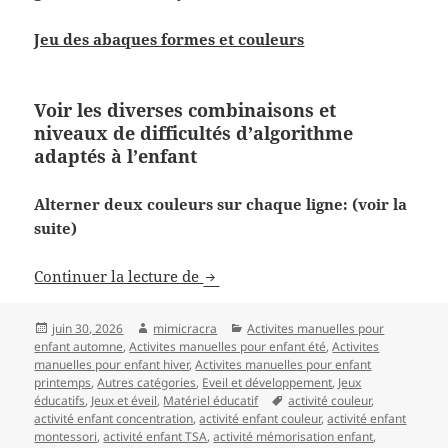
Jeu des abaques formes et couleurs
Voir les diverses combinaisons et
niveaux de difficultés d’algorithme
adaptés à l’enfant
Alterner deux couleurs sur chaque ligne: (voir la
suite)
Activité Montessori: Les algorith
Continuer la lecture de
Publié
Auteur
Catégories
juin 30, 2026
mimicracra
Activites manuelles pour
le
enfant automne
,
Activites manuelles pour enfant été
,
Activites
manuelles pour enfant hiver
,
Activites manuelles pour enfant
printemps
,
Autres catégories
,
Eveil et développement
,
Jeux
Mots-
éducatifs
,
Jeux et éveil
,
Matériel éducatif
activité couleur
,
clés
activité enfant concentration
,
activité enfant couleur
,
activité enfant
montessori
,
activité enfant TSA
,
activité mémorisation enfant
,