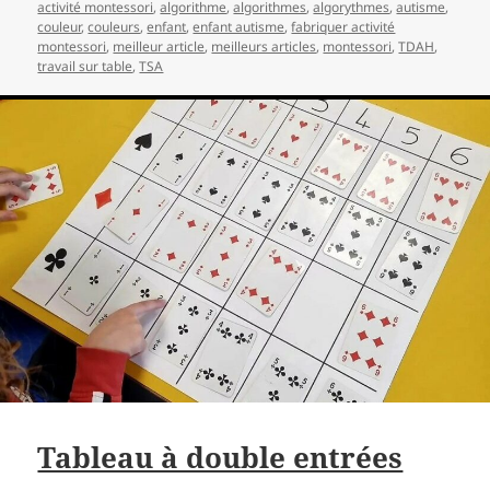
activité montessori
,
algorithme
,
algorithmes
,
algorythmes
,
autisme
,
couleur
,
couleurs
,
enfant
,
enfant autisme
,
fabriquer activité
montessori
,
meilleur article
,
meilleurs articles
,
montessori
,
TDAH
,
travail sur table
,
TSA
Tableau à double entrées