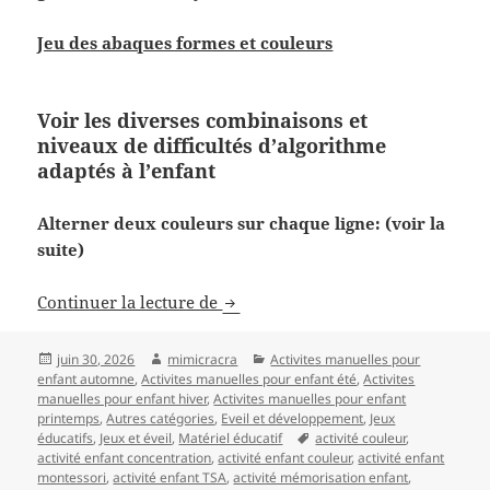
Jeu des abaques formes et couleurs
Voir les diverses combinaisons et
niveaux de difficultés d’algorithme
adaptés à l’enfant
Alterner deux couleurs sur chaque ligne: (voir la
suite)
Activité Montessori: Les algorith
Continuer la lecture de
Publié
Auteur
Catégories
juin 30, 2026
mimicracra
Activites manuelles pour
le
enfant automne
,
Activites manuelles pour enfant été
,
Activites
manuelles pour enfant hiver
,
Activites manuelles pour enfant
printemps
,
Autres catégories
,
Eveil et développement
,
Jeux
Mots-
éducatifs
,
Jeux et éveil
,
Matériel éducatif
activité couleur
,
clés
activité enfant concentration
,
activité enfant couleur
,
activité enfant
montessori
,
activité enfant TSA
,
activité mémorisation enfant
,