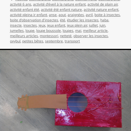
clés
activité 6 ans
,
activité d'éveil à la nature enfant
,
activité de plain air
,
activité enfant été
,
activité été enfant nature
,
activité nature enfant
,
activité pleina ir enfant
,
anse
,
aout
,
araignées
,
avril
,
boite à insectes
,
boite d'observation d'insectes
,
été
,
étudier les insectes
,
haba
,
insecte
,
insectes
,
jeux
,
jeux enfant
,
jeux plein air
,
juillet
,
juin
,
jumelles
,
loupe
,
loupe boussole
,
loupes
,
mai
,
meilleur article
,
meilleurs articles
,
montessori
,
netteté
,
observer les insectes
,
oxybul
,
petites bêtes
,
septembre
,
transport