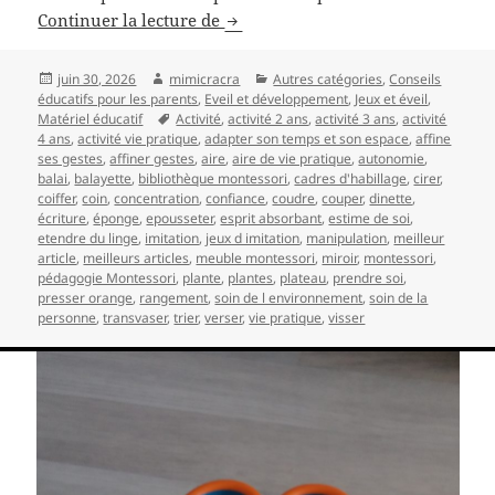
La Vie Pratique dans la Pédagogie
Continuer la lecture de
Publié
Auteur
Catégories
juin 30, 2026
mimicracra
Autres catégories
,
Conseils
le
éducatifs pour les parents
,
Eveil et développement
,
Jeux et éveil
,
Mots-
Matériel éducatif
Activité
,
activité 2 ans
,
activité 3 ans
,
activité
clés
4 ans
,
activité vie pratique
,
adapter son temps et son espace
,
affine
ses gestes
,
affiner gestes
,
aire
,
aire de vie pratique
,
autonomie
,
balai
,
balayette
,
bibliothèque montessori
,
cadres d'habillage
,
cirer
,
coiffer
,
coin
,
concentration
,
confiance
,
coudre
,
couper
,
dinette
,
écriture
,
éponge
,
epousseter
,
esprit absorbant
,
estime de soi
,
etendre du linge
,
imitation
,
jeux d imitation
,
manipulation
,
meilleur
article
,
meilleurs articles
,
meuble montessori
,
miroir
,
montessori
,
pédagogie Montessori
,
plante
,
plantes
,
plateau
,
prendre soi
,
presser orange
,
rangement
,
soin de l environnement
,
soin de la
personne
,
transvaser
,
trier
,
verser
,
vie pratique
,
visser