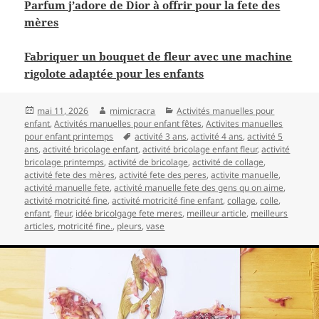
Parfum j’adore de Dior à offrir pour la fete des
mères
Fabriquer un bouquet de fleur avec une machine
rigolote adaptée pour les enfants
Publié
Auteur
Catégories
mai 11, 2026
mimicracra
Activités manuelles pour
le
enfant
,
Activités manuelles pour enfant fêtes
,
Activites manuelles
Mots-
pour enfant printemps
activité 3 ans
,
activité 4 ans
,
activité 5
clés
ans
,
activité bricolage enfant
,
activité bricolage enfant fleur
,
activité
bricolage printemps
,
activité de bricolage
,
activité de collage
,
activité fete des mères
,
activité fete des peres
,
activite manuelle
,
activité manuelle fete
,
activité manuelle fete des gens qu on aime
,
activité motricité fine
,
activité motricité fine enfant
,
collage
,
colle
,
enfant
,
fleur
,
idée bricolgage fete meres
,
meilleur article
,
meilleurs
articles
,
motricité fine.
,
pleurs
,
vase