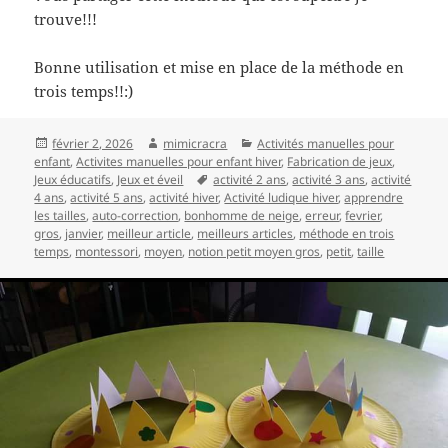
trouve!!!
Bonne utilisation et mise en place de la méthode en
trois temps!!:)
Publié
Auteur
Catégories
février 2, 2026
mimicracra
Activités manuelles pour
le
enfant
,
Activites manuelles pour enfant hiver
,
Fabrication de jeux
,
Mots-
Jeux éducatifs
,
Jeux et éveil
activité 2 ans
,
activité 3 ans
,
activité
clés
4 ans
,
activité 5 ans
,
activité hiver
,
Activité ludique hiver
,
apprendre
les tailles
,
auto-correction
,
bonhomme de neige
,
erreur
,
fevrier
,
gros
,
janvier
,
meilleur article
,
meilleurs articles
,
méthode en trois
temps
,
montessori
,
moyen
,
notion petit moyen gros
,
petit
,
taille