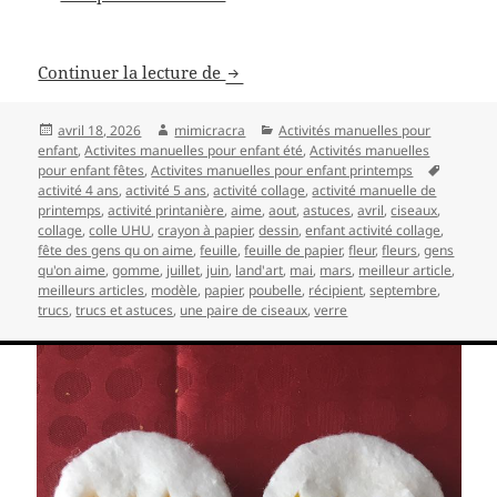
Activité collage de fleurs : Fête d
Continuer la lecture de
Publié
Auteur
Catégories
avril 18, 2026
mimicracra
Activités manuelles pour
le
enfant
,
Activites manuelles pour enfant été
,
Activités manuelles
Mots-
pour enfant fêtes
,
Activites manuelles pour enfant printemps
clés
activité 4 ans
,
activité 5 ans
,
activité collage
,
activité manuelle de
printemps
,
activité printanière
,
aime
,
aout
,
astuces
,
avril
,
ciseaux
,
collage
,
colle UHU
,
crayon à papier
,
dessin
,
enfant activité collage
,
fête des gens qu on aime
,
feuille
,
feuille de papier
,
fleur
,
fleurs
,
gens
qu'on aime
,
gomme
,
juillet
,
juin
,
land'art
,
mai
,
mars
,
meilleur article
,
meilleurs articles
,
modèle
,
papier
,
poubelle
,
récipient
,
septembre
,
trucs
,
trucs et astuces
,
une paire de ciseaux
,
verre