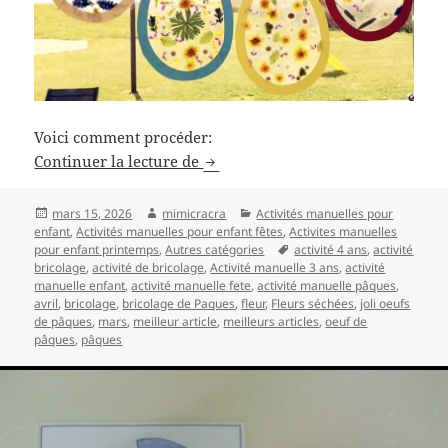
Voici comment procéder:
Jolis oeufs de pâques à réaliser po
Continuer la lecture de
Publié
Auteur
Catégories
mars 15, 2026
mimicracra
Activités manuelles pour
le
enfant
,
Activités manuelles pour enfant fêtes
,
Activites manuelles
Mots-
pour enfant printemps
,
Autres catégories
activité 4 ans
,
activité
clés
bricolage
,
activité de bricolage
,
Activité manuelle 3 ans
,
activité
manuelle enfant
,
activité manuelle fete
,
activité manuelle pâques
,
avril
,
bricolage
,
bricolage de Paques
,
fleur
,
Fleurs séchées
,
joli oeufs
de pâques
,
mars
,
meilleur article
,
meilleurs articles
,
oeuf de
pâques
,
pâques