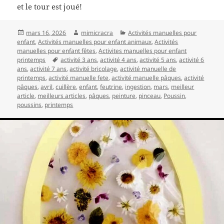
et le tour est joué!
Publié
Auteur
Catégories
mars 16, 2026
mimicracra
Activités manuelles pour
le
enfant
,
Activités manuelles pour enfant animaux
,
Activités
manuelles pour enfant fêtes
,
Activites manuelles pour enfant
Mots-
printemps
activité 3 ans
,
activité 4 ans
,
activité 5 ans
,
activité 6
clés
ans
,
activité 7 ans
,
activité bricolage
,
activité manuelle de
printemps
,
activité manuelle fete
,
activité manuelle pâques
,
activité
pâques
,
avril
,
cuillère
,
enfant
,
feutrine
,
ingestion
,
mars
,
meilleur
article
,
meilleurs articles
,
pâques
,
peinture
,
pinceau
,
Poussin
,
poussins
,
printemps