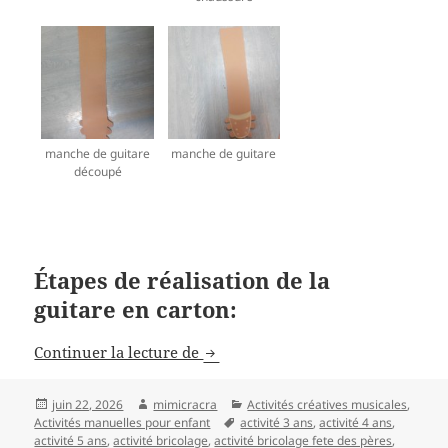
manche de guitare
manche de guitare
découpé
Étapes de réalisation de la
guitare en carton:
Activité manuelle fête des pères: 
Continuer la lecture de
Publié
Auteur
Catégories
juin 22, 2026
mimicracra
Activités créatives musicales
,
le
Mots-
Activités manuelles pour enfant
activité 3 ans
,
activité 4 ans
,
clés
activité 5 ans
,
activité bricolage
,
activité bricolage fete des pères
,