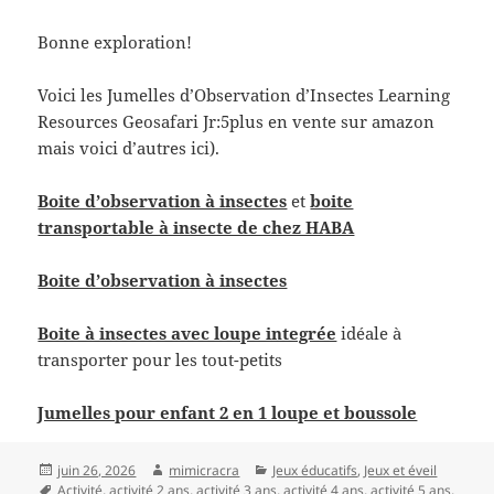
Bonne exploration!
Voici les Jumelles d’Observation d’Insectes Learning
Resources Geosafari Jr:5plus en vente sur amazon
mais voici d’autres ici).
Boite d’observation à insectes
et
boite
transportable à insecte de chez HABA
Boite d’observation à insectes
Boite à insectes avec loupe integrée
idéale à
transporter pour les tout-petits
Jumelles pour enfant 2 en 1 loupe et boussole
Publié
Auteur
Catégories
juin 26, 2026
mimicracra
Jeux éducatifs
,
Jeux et éveil
le
Mots-
Activité
,
activité 2 ans
,
activité 3 ans
,
activité 4 ans
,
activité 5 ans
,