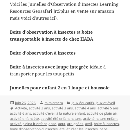
Voici les Jumelles d’Observation d’Insectes Learning
Resources Geosafari Jr:5plus en vente sur amazon
mais voici d’autres ici).
Boite d’observation à insectes
et
boite
transportable à insecte de chez HABA
Boite d’observation à insectes
Boite à insectes avec loupe integrée
idéale à
transporter pour les tout-petits
Jumelles pour enfant 2 en 1 loupe et boussole
Publié
Auteur
Catégories
juin 26, 2026
mimicracra
Jeux éducatifs
,
Jeux et éveil
le
Mots-
Activité
,
activité 2 ans
,
activité 3 ans
,
activité 4 ans
,
activité 5 ans
,
clés
activité 6 ans
,
activité d'éveil à la nature enfant
,
activité de plain air
,
activité enfant été
,
activité été enfant nature
,
activité nature enfant
,
activité pleina ir enfant
,
anse
,
aout
,
araignées
,
avril
,
boite à insectes
,
boite d'observation d'insectes
,
été
,
étudier les insectes
,
haba
,