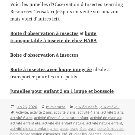
Voici les Jumelles d’Observation d’Insectes Learning
Resources Geosafari Jr:5plus en vente sur amazon
mais voici d’autres ici).
Boite d’observation à insectes
et
boite
transportable à insecte de chez HABA
Boite d’observation à insectes
Boite à insectes avec loupe integrée
idéale à
transporter pour les tout-petits
Jumelles pour enfant 2 en 1 loupe et boussole
Publié
Auteur
Catégories
juin 26, 2026
mimicracra
Jeux éducatifs
,
Jeux et éveil
le
Mots-
Activité
,
activité 2 ans
,
activité 3 ans
,
activité 4 ans
,
activité 5 ans
,
clés
activité 6 ans
,
activité d'éveil à la nature enfant
,
activité de plain air
,
activité enfant été
,
activité été enfant nature
,
activité nature enfant
,
activité pleina ir enfant
,
anse
,
aout
,
araignées
,
avril
,
boite à insectes
,
boite d'observation d'insectes
,
été
,
étudier les insectes
,
haba
,