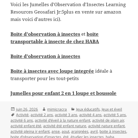
Voici les Jumelles d’Observation d’Insectes Learning
Resources Geosafari Jr:5plus en vente sur amazon
mais voici d’autres ici).
Boite d’observation à insectes
et
boite
transportable à insecte de chez HABA
Boite d’observation à insectes
Boite à insectes avec loupe integrée
idéale à
transporter pour les tout-petits
Jumelles pour enfant 2 en 1 loupe et boussole
Publié
Auteur
Catégories
juin 26, 2026
mimicracra
Jeux éducatifs
,
Jeux et éveil
le
Mots-
Activité
,
activité 2 ans
,
activité 3 ans
,
activité 4 ans
,
activité 5 ans
,
clés
activité 6 ans
,
activité d'éveil à la nature enfant
,
activité de plain air
,
activité enfant été
,
activité été enfant nature
,
activité nature enfant
,
activité pleina ir enfant
,
anse
,
aout
,
araignées
,
avril
,
boite à insectes
,
boite d'observation d'insectes
,
été
,
étudier les insectes
,
haba
,