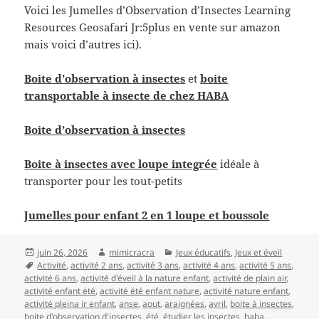
Voici les Jumelles d’Observation d’Insectes Learning
Resources Geosafari Jr:5plus en vente sur amazon
mais voici d’autres ici).
Boite d’observation à insectes
et
boite
transportable à insecte de chez HABA
Boite d’observation à insectes
Boite à insectes avec loupe integrée
idéale à
transporter pour les tout-petits
Jumelles pour enfant 2 en 1 loupe et boussole
Publié
Auteur
Catégories
juin 26, 2026
mimicracra
Jeux éducatifs
,
Jeux et éveil
le
Mots-
Activité
,
activité 2 ans
,
activité 3 ans
,
activité 4 ans
,
activité 5 ans
,
clés
activité 6 ans
,
activité d'éveil à la nature enfant
,
activité de plain air
,
activité enfant été
,
activité été enfant nature
,
activité nature enfant
,
activité pleina ir enfant
,
anse
,
aout
,
araignées
,
avril
,
boite à insectes
,
boite d'observation d'insectes
,
été
,
étudier les insectes
,
haba
,