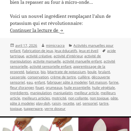
bien la repasser au four à micro-onde…
Voici un nouvel ingrédient remplaçant l’alun de
potassium qui est révolutionnaire:
Recette de pâte à modeler maison 
Continuer la lecture de
Publié
Auteur
Catégories
avril 17, 2026
mimicracra
Activités manuelles pour
le
Mots-
enfant
,
Fabrication de jeux
,
Jeux éducatifs
,
Jeux et éveil
acide
clés
tartrique
,
activité créative
,
activité d'intérieur
,
activité de
manipulation
,
activite manuelle
,
activité manuelle enfant
,
activité
sensorielle
,
activité sensorielle enfant
,
apprentissage de la
propreté
,
balance
,
bio
,
bitartrate de potassium
,
boule
,
brulant
,
casserole
,
conservation
,
crème de tartre
,
cuillère
,
découverte
sensoriel
,
eau
,
enfant
,
fabriquer pâte à modeler
,
fait maison
,
farine
,
fleur d'oranger
,
fouet
,
grumeaux
,
huile essentielle
,
huile végétale
,
ingrédients
,
manipulation
,
maniuplatin
,
meilleur article
,
meilleurs
article
,
meilleurs articles
,
motricité
,
non collante
,
non toxique
,
pâte
,
pâte à modeler
,
play-doh
,
raisin
,
recette
,
sel
,
sensoriel
,
tartre
,
toxique
,
tupperware
,
verre doseur