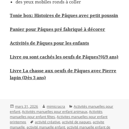
des yeux mobiles ronds à coller
Tonie box: Histoires de Pâques avec petit poussin
Panier pour Pâques pré fabriqué à décorer
Activités de Pâques pour les enfants
Livre ou sont cachés les oeufs de Pâques?(6/9 ans)
Livre La chasse aux oeufs de Pâques avec Pierre
lapin (Dès 3 ans)
Publié
Auteur
Catégories
mars 31, 2026
mimicracra
Activités manuelles pour
le
enfant
,
Activités manuelles pour enfant animaux
,
Activités
manuelles pour enfant fêtes
,
Activites manuelles pour enfant
Mots-
printemps
activité créative
,
activité de paques
,
activite
clés
manuelle
,
activité manuelle enfant
,
activité manuelle enfant de