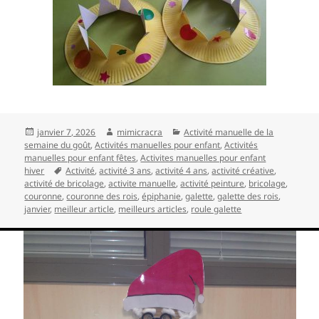
Publié
Auteur
Catégories
janvier 7, 2026
mimicracra
Activité manuelle de la
le
semaine du goût
,
Activités manuelles pour enfant
,
Activités
manuelles pour enfant fêtes
,
Activites manuelles pour enfant
Mots-
hiver
Activité
,
activité 3 ans
,
activité 4 ans
,
activité créative
,
clés
activité de bricolage
,
activite manuelle
,
activité peinture
,
bricolage
,
couronne
,
couronne des rois
,
épiphanie
,
galette
,
galette des rois
,
janvier
,
meilleur article
,
meilleurs articles
,
roule galette