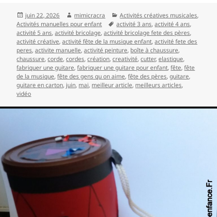
Publié
Auteur
Catégories
juin 22, 2026
mimicracra
Activités créatives musicales
,
le
Mots-
Activités manuelles pour enfant
activité 3 ans
,
activité 4 ans
,
clés
activité 5 ans
,
activité bricolage
,
activité bricolage fete des pères
,
activité créative
,
activité fête de la musique enfant
,
activité fete des
peres
,
activite manuelle
,
activité peinture
,
boîte à chaussure
,
chaussure
,
corde
,
cordes
,
création
,
creativité
,
cutter
,
elastique
,
fabriquer une guitare
,
fabriquer une guitare pour enfant
,
fête
,
fête
de la musique
,
fête des gens qu on aime
,
fête des pères
,
guitare
,
guitare en carton
,
juin
,
mai
,
meilleur article
,
meilleurs articles
,
vidéo