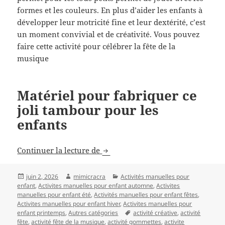
formes et les couleurs. En plus d’aider les enfants à
développer leur motricité fine et leur dextérité, c’est
un moment convivial et de créativité. Vous pouvez
faire cette activité pour célébrer la fête de la
musique
Matériel pour fabriquer ce
joli tambour pour les
enfants
Fabriquer un tambour pour enfant
Continuer la lecture de
Publié
Auteur
Catégories
juin 2, 2026
mimicracra
Activités manuelles pour
le
enfant
,
Activites manuelles pour enfant automne
,
Activites
manuelles pour enfant été
,
Activités manuelles pour enfant fêtes
,
Activites manuelles pour enfant hiver
,
Activites manuelles pour
Mots-
enfant printemps
,
Autres catégories
activité créative
,
activité
clés
fête
,
activité fête de la musique
,
activité gommettes
,
activite