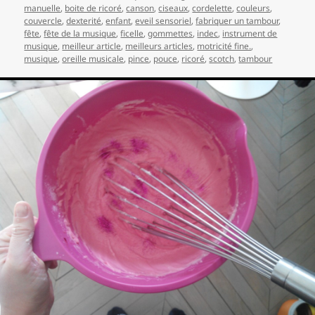
manuelle
,
boite de ricoré
,
canson
,
ciseaux
,
cordelette
,
couleurs
,
couvercle
,
dexterité
,
enfant
,
eveil sensoriel
,
fabriquer un tambour
,
fête
,
fête de la musique
,
ficelle
,
gommettes
,
indec
,
instrument de
musique
,
meilleur article
,
meilleurs articles
,
motricité fine.
,
musique
,
oreille musicale
,
pince
,
pouce
,
ricoré
,
scotch
,
tambour