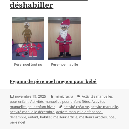
déshabiller
Père_noel tout nu
Père-noel habillé
Pyjama de père noël mignon pour bébé
Publié
Auteur
Catégories
novembre 19, 2025
mimicracra
Activités manuelles
le
pour enfant
,
Activités manuelles pour enfant fêtes
,
Activites
Mots-
manuelles pour enfant hiver
activité créative
,
activite manuelle
,
clés
activité manuelle décembre
,
activité manuelle enfant noel
,
decembre
,
enfant
,
habiller
,
meilleur article
,
meilleurs articles
,
noël
,
pere noel