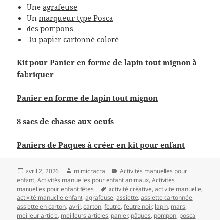
Une
agrafeuse
Un
marqueur type Posca
des
pompons
Du papier cartonné coloré
Kit pour Panier en forme de lapin tout mignon à
fabriquer
Panier en forme de lapin tout mignon
8 sacs de chasse aux oeufs
Paniers de Paques à créer en kit pour enfant
Publié
Auteur
Catégories
avril 2, 2026
mimicracra
Activités manuelles pour
le
enfant
,
Activités manuelles pour enfant animaux
,
Activités
Mots-
manuelles pour enfant fêtes
activité créative
,
activite manuelle
,
clés
activité manuelle enfant
,
agrafeuse
,
assiette
,
assiette cartonnée
,
assiette en carton
,
avril
,
carton
,
feutre
,
feutre noir
,
lapin
,
mars
,
meilleur article
,
meilleurs articles
,
panier
,
pâques
,
pompon
,
posca