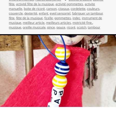
clés
fête
,
activité fête de la musique
,
activité gommettes
,
activite
manuelle
,
boite de ricoré
,
canson
,
ciseaux
,
cordelette
,
couleurs
,
couvercle
,
dexterité
,
enfant
,
eveil sensoriel
,
fabriquer un tambour
,
fête
,
fête de la musique
,
ficelle
,
gommettes
,
indec
,
instrument de
musique
,
meilleur article
,
meilleurs articles
,
motricité fine.
,
musique
,
oreille musicale
,
pince
,
pouce
,
ricoré
,
scotch
,
tambour