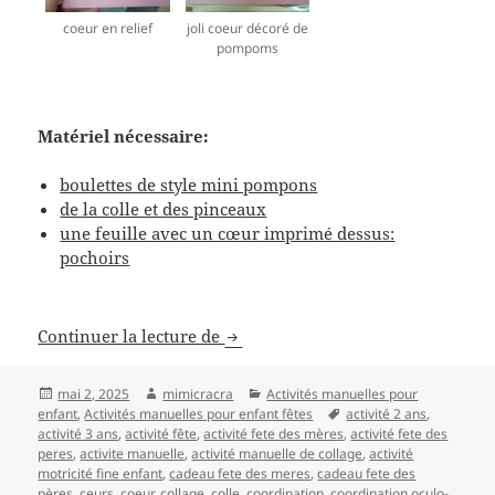
coeur en relief
joli coeur décoré de
pompoms
Matériel nécessaire:
boulettes de style mini pompons
de la colle et des pinceaux
une feuille avec un cœur imprimé dessus:
pochoirs
Activité manuelle fête des gens qu
Continuer la lecture de
Publié
Auteur
Catégories
mai 2, 2025
mimicracra
Activités manuelles pour
le
Mots-
enfant
,
Activités manuelles pour enfant fêtes
activité 2 ans
,
clés
activité 3 ans
,
activité fête
,
activité fete des mères
,
activité fete des
peres
,
activite manuelle
,
activité manuelle de collage
,
activité
motricité fine enfant
,
cadeau fete des meres
,
cadeau fete des
pères
,
ceurs
,
coeur
,
collage
,
colle
,
coordination
,
coordination oculo-