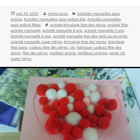
Publié
Auteur
Catégories
juin 10, 2025
mimicracra
Activités manuelles pour
le
enfant
,
Activites manuelles pour enfant été
,
Activités manuelles
Mots-
pour enfant fêtes
activité bricolage fete des pères
,
activité fête
,
clés
activite manuelle
,
activité manuelle 4 ans
,
activité manuelle 5 ans
,
Activité manuelle 6 ans
,
activité manuelle fete des gens qu on aime
,
activité manuelle super héros
,
bricolage fete des peres
,
bricolage
fete papa
,
cadeau fete des pères
,
clé
,
fabriquer cadeau fête des
pères
,
fête des pères
,
meilleur article
,
meilleurs articles
,
porte clé
,
super héros