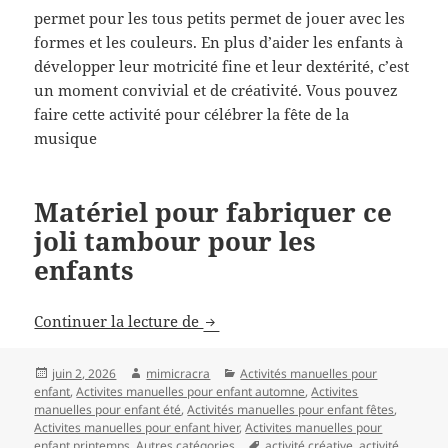
permet pour les tous petits permet de jouer avec les
formes et les couleurs. En plus d’aider les enfants à
développer leur motricité fine et leur dextérité, c’est
un moment convivial et de créativité. Vous pouvez
faire cette activité pour célébrer la fête de la
musique
Matériel pour fabriquer ce
joli tambour pour les
enfants
Fabriquer un tambour pour enfant
Continuer la lecture de
Publié
Auteur
Catégories
juin 2, 2026
mimicracra
Activités manuelles pour
le
enfant
,
Activites manuelles pour enfant automne
,
Activites
manuelles pour enfant été
,
Activités manuelles pour enfant fêtes
,
Activites manuelles pour enfant hiver
,
Activites manuelles pour
Mots-
enfant printemps
,
Autres catégories
activité créative
,
activité