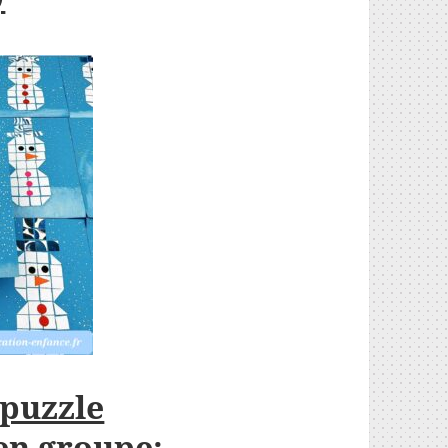
 puzzle
en groupe: