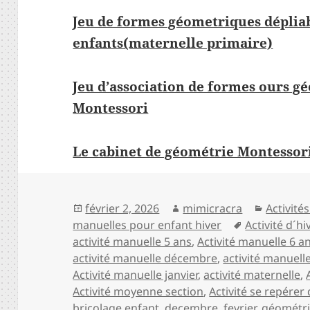
Jeu de formes géometriques déplia
enfants(maternelle primaire)
Jeu d’association de formes ours g
Montessori
Le cabinet de géométrie Montessor
Publié
Auteur
Catégor
février 2, 2026
mimicracra
Activité
le
Mots-
manuelles pour enfant hiver
Activité d´h
clés
activité manuelle 5 ans
,
Activité manuelle 6 a
activité manuelle décembre
,
activité manuell
Activité manuelle janvier
,
activité maternelle
,
Activité moyenne section
,
Activité se repérer
bricolage enfant
,
decembre
,
fevrier
,
géométr