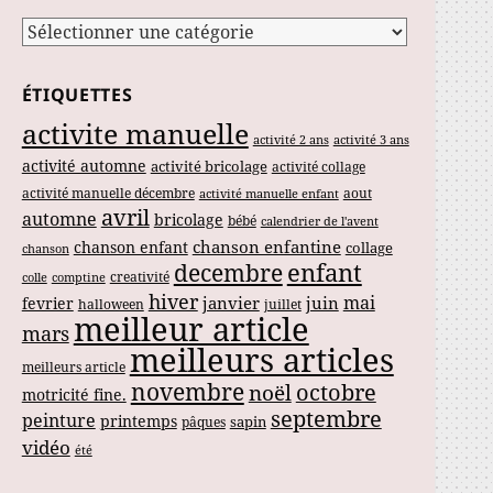
Catégories
ÉTIQUETTES
activite manuelle
activité 2 ans
activité 3 ans
activité automne
activité bricolage
activité collage
activité manuelle décembre
aout
activité manuelle enfant
avril
automne
bricolage
bébé
calendrier de l'avent
chanson enfantine
chanson enfant
collage
chanson
enfant
decembre
creativité
colle
comptine
hiver
mai
janvier
juin
fevrier
halloween
juillet
meilleur article
mars
meilleurs articles
meilleurs article
novembre
noël
octobre
motricité fine.
septembre
peinture
printemps
sapin
pâques
vidéo
été