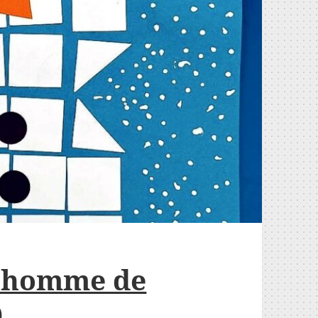
onhomme de
)