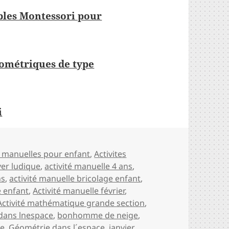
bles Montessori pour
éométriques de type
i
ies
s manuelles pour enfant
,
Activites
iver ludique
,
activité manuelle 4 ans
,
ns
,
activité manuelle bricolage enfant
,
e enfant
,
Activité manuelle février
,
Activité mathématique grande section
,
 dans lnespace
,
bonhomme de neige
,
ie
,
Géométrie dans l´espace
,
janvier
,