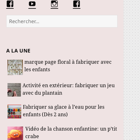
Facebook
Conseils
Éduquer
La
Les
d’une
les
communauté
Fabuloustics
éducatrice
petits
Marmotille
Rechercher :
de
loustics
jeunes
enfants
A LA UNE
marque page floral à fabriquer avec
les enfants
Activité en extérieur: fabriquer un jeu
avec du plantain
Fabriquer sa glace à l’eau pour les
enfants (Dès 2 ans)
Vidéo de la chanson enfantine: un p’tit
crabe