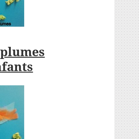
n plumes
nfants