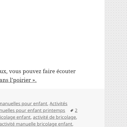
ux, vous pouvez faire écouter
ns l’poirier ».
es
 manuelles pour enfant
,
Activités
Mots-
anuelles pour enfant printemps
2
clés
ricolage enfant
,
activité de bricolage
,
activité manuelle bricolage enfant
,