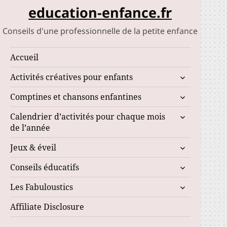
education-enfance.fr
Conseils d'une professionnelle de la petite enfance
Accueil
ouvrir
Activités créatives pour enfants
le
ouvrir
Comptines et chansons enfantines
sous-
le
menu
ouvrir
Calendrier d’activités pour chaque mois
sous-
le
de l’année
menu
sous-
ouvrir
Jeux & éveil
menu
le
ouvrir
Conseils éducatifs
sous-
le
menu
ouvrir
Les Fabuloustics
sous-
le
menu
Affiliate Disclosure
sous-
menu