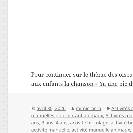
Pour continuer sur le thème des oisea
aux enfants
la chanson « Ya une pie da
Publié
Auteur
Catégori
avril 30, 2026
mimicracra
Activités
le
manuelles pour enfant animaux
,
Activites m
ans
,
3 ans
,
4 ans
,
activité bricolage
,
activité b
activite manuelle
,
activité manuelle animaux
,