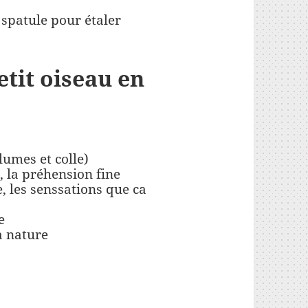
 spatule pour étaler
petit oiseau en
lumes et colle)
, la préhension fine
e, les senssations que ca
e
a nature