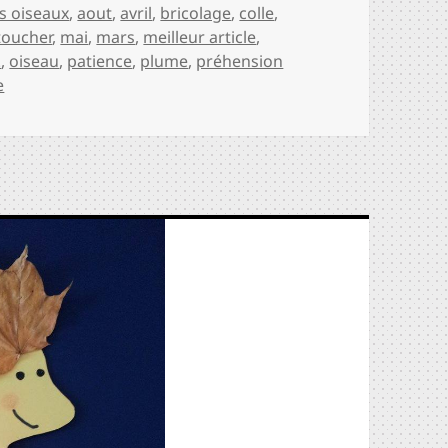
es oiseaux
,
aout
,
avril
,
bricolage
,
colle
,
 toucher
,
mai
,
mars
,
meilleur article
,
.
,
oiseau
,
patience
,
plume
,
préhension
e