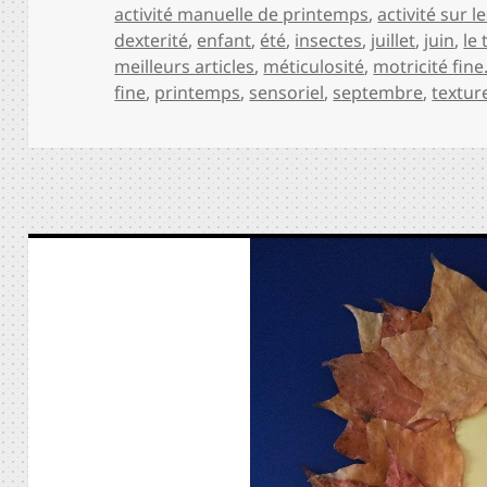
activité manuelle de printemps
,
activité sur l
dexterité
,
enfant
,
été
,
insectes
,
juillet
,
juin
,
le
meilleurs articles
,
méticulosité
,
motricité fine
fine
,
printemps
,
sensoriel
,
septembre
,
textur