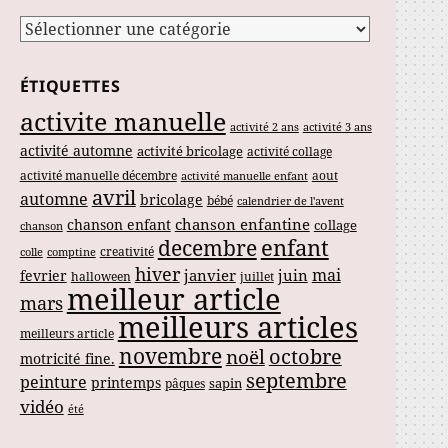
Catégories
ÉTIQUETTES
activite manuelle
activité 2 ans
activité 3 ans
activité automne
activité bricolage
activité collage
activité manuelle décembre
aout
activité manuelle enfant
avril
automne
bricolage
bébé
calendrier de l'avent
chanson enfantine
chanson enfant
collage
chanson
enfant
decembre
creativité
colle
comptine
hiver
mai
janvier
juin
fevrier
halloween
juillet
meilleur article
mars
meilleurs articles
meilleurs article
novembre
noël
octobre
motricité fine.
septembre
peinture
printemps
sapin
pâques
vidéo
été