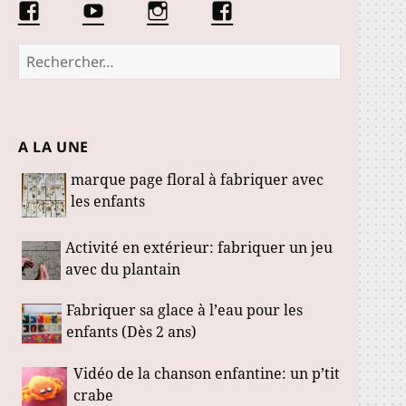
Facebook
Conseils
Éduquer
La
Les
d’une
les
communauté
Fabuloustics
éducatrice
petits
Marmotille
Rechercher :
de
loustics
jeunes
enfants
A LA UNE
marque page floral à fabriquer avec
les enfants
Activité en extérieur: fabriquer un jeu
avec du plantain
Fabriquer sa glace à l’eau pour les
enfants (Dès 2 ans)
Vidéo de la chanson enfantine: un p’tit
crabe