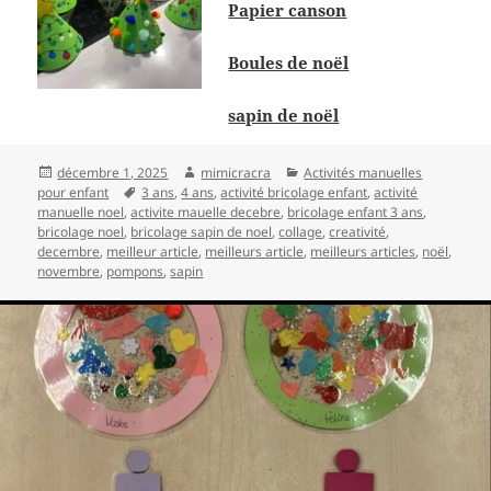
Papier canson
Boules de noël
sapin de noël
Publié
Auteur
Catégories
décembre 1, 2025
mimicracra
Activités manuelles
le
Mots-
pour enfant
3 ans
,
4 ans
,
activité bricolage enfant
,
activité
clés
manuelle noel
,
activite mauelle decebre
,
bricolage enfant 3 ans
,
bricolage noel
,
bricolage sapin de noel
,
collage
,
creativité
,
decembre
,
meilleur article
,
meilleurs article
,
meilleurs articles
,
noël
,
novembre
,
pompons
,
sapin