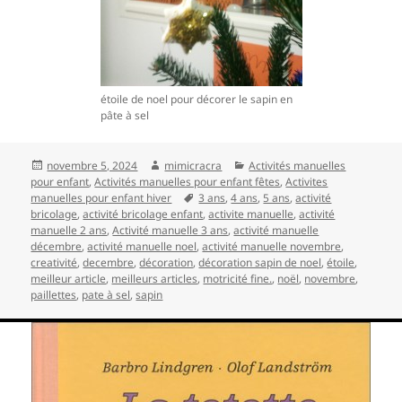
étoile de noel pour décorer le sapin en
pâte à sel
Publié
Auteur
Catégories
novembre 5, 2024
mimicracra
Activités manuelles
le
pour enfant
,
Activités manuelles pour enfant fêtes
,
Activites
Mots-
manuelles pour enfant hiver
3 ans
,
4 ans
,
5 ans
,
activité
clés
bricolage
,
activité bricolage enfant
,
activite manuelle
,
activité
manuelle 2 ans
,
Activité manuelle 3 ans
,
activité manuelle
décembre
,
activité manuelle noel
,
activité manuelle novembre
,
creativité
,
decembre
,
décoration
,
décoration sapin de noel
,
étoile
,
meilleur article
,
meilleurs articles
,
motricité fine.
,
noël
,
novembre
,
paillettes
,
pate à sel
,
sapin