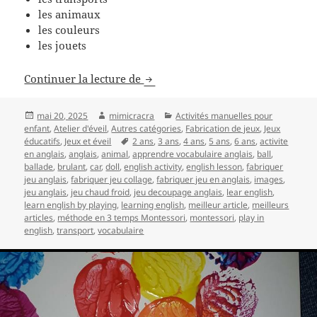
les animaux
les couleurs
les jouets
Apprendre l’anglais en jouant pou
Continuer la lecture de
Publié
Auteur
Catégories
mai 20, 2025
mimicracra
Activités manuelles pour
le
enfant
,
Atelier d'éveil
,
Autres catégories
,
Fabrication de jeux
,
Jeux
Mots-
éducatifs
,
Jeux et éveil
2 ans
,
3 ans
,
4 ans
,
5 ans
,
6 ans
,
activite
clés
en anglais
,
anglais
,
animal
,
apprendre vocabulaire anglais
,
ball
,
ballade
,
brulant
,
car
,
doll
,
english activity
,
english lesson
,
fabriquer
jeu anglais
,
fabriquer jeu collage
,
fabriquer jeu en anglais
,
images
,
jeu anglais
,
jeu chaud froid
,
jeu decoupage anglais
,
lear english
,
learn english by playing
,
learning english
,
meilleur article
,
meilleurs
articles
,
méthode en 3 temps Montessori
,
montessori
,
play in
english
,
transport
,
vocabulaire