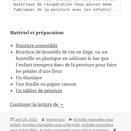
matériaux de récupération.Vous pouvez meme 
fabriquer de la peinture avec les enfants!
Matériel et préparation:
Peinture comestible
Bouchon de bouteille de vin en liège, ou un
bouteille en plastique en utilisant le bas que
l’enfant trempera dans de la peinture pour faire
les pétales d’une fleur
Un élastique
Une feuille ou papier canson
Un tablier de peinture
Activité manuelle de peinture: réa
Continuer la lecture de
Publié
Auteur
Catégories
avril 24, 2025
mimicracra
Activités manuelles pour
le
enfant
,
Activites manuelles pour enfant été
,
Activités manuelles
Mots-
pour enfant fêtes
,
Activites manuelles pour enfant printemps