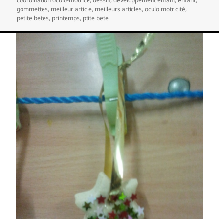
coordination oculo-motrice
,
dessin
,
développement enfant
,
enfant
,
gommettes
,
meilleur article
,
meilleurs articles
,
oculo motricité
,
petite betes
,
printemps
,
ptite bete