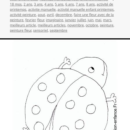
clés
18 mos
,
2 ans
,
3 ans
,
4 ans
,
5 ans
,
6 ans
,
7 ans
,
8 ans
,
activité de
printemps
,
activite manuelle
,
activité manuelle enfant printemps
,
activité peinture
,
aout
,
avril
,
decembre
,
faire une fleur avec de la
peinture
,
fevrier
,
fleur
,
imaginaire
,
janvier
,
juillet
,
juin
,
mai
,
mars
,
meilleurs article
,
meilleurs articles
,
novembre
,
octobre
,
peinture
,
peinture fleur
,
sensoriel
,
septembre