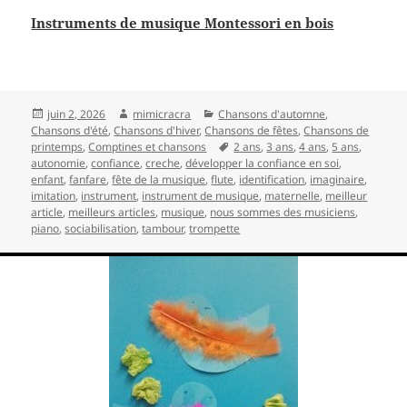
Instruments de musique Montessori en bois
Publié
Auteur
Catégories
juin 2, 2026
mimicracra
Chansons d'automne
,
le
Chansons d'été
,
Chansons d'hiver
,
Chansons de fêtes
,
Chansons de
Mots-
printemps
,
Comptines et chansons
2 ans
,
3 ans
,
4 ans
,
5 ans
,
clés
autonomie
,
confiance
,
creche
,
développer la confiance en soi
,
enfant
,
fanfare
,
fête de la musique
,
flute
,
identification
,
imaginaire
,
imitation
,
instrument
,
instrument de musique
,
maternelle
,
meilleur
article
,
meilleurs articles
,
musique
,
nous sommes des musiciens
,
piano
,
sociabilisation
,
tambour
,
trompette