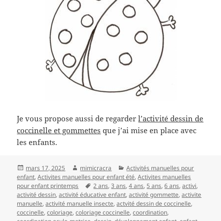
Je vous propose aussi de regarder
l’activité dessin de
coccinelle et gommettes
que j’ai mise en place avec
les enfants.
Publié
Auteur
Catégories
mars 17, 2025
mimicracra
Activités manuelles pour
le
enfant
,
Activites manuelles pour enfant été
,
Activites manuelles
Mots-
pour enfant printemps
2 ans
,
3 ans
,
4 ans
,
5 ans
,
6 ans
,
activi
,
clés
activité dessin
,
activité éducative enfant
,
activité gommette
,
activite
manuelle
,
activité manuelle insecte
,
actvité dessin de coccinelle
,
coccinelle
,
coloriage
,
coloriage coccinelle
,
coordination
,