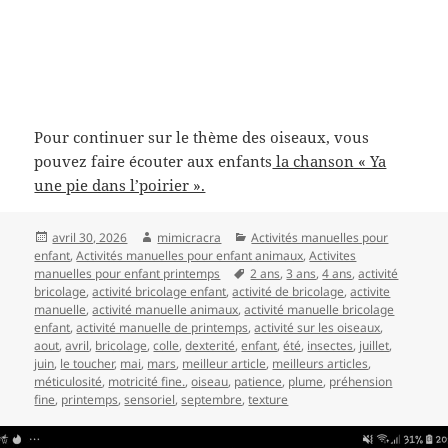
Pour continuer sur le thème des oiseaux, vous
pouvez faire écouter aux enfants
la chanson « Ya
une pie dans l’poirier ».
Publié
Auteur
Catégories
avril 30, 2026
mimicracra
Activités manuelles pour
le
enfant
,
Activités manuelles pour enfant animaux
,
Activites
Mots-
manuelles pour enfant printemps
2 ans
,
3 ans
,
4 ans
,
activité
clés
bricolage
,
activité bricolage enfant
,
activité de bricolage
,
activite
manuelle
,
activité manuelle animaux
,
activité manuelle bricolage
enfant
,
activité manuelle de printemps
,
activité sur les oiseaux
,
aout
,
avril
,
bricolage
,
colle
,
dexterité
,
enfant
,
été
,
insectes
,
juillet
,
juin
,
le toucher
,
mai
,
mars
,
meilleur article
,
meilleurs articles
,
méticulosité
,
motricité fine.
,
oiseau
,
patience
,
plume
,
préhension
fine
,
printemps
,
sensoriel
,
septembre
,
texture