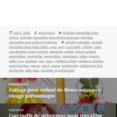
Publié
Auteur
Catégories
juin 6, 2026
mimicracra
Activités manuelles pour
le
enfant
,
Activités manuelles pour enfant animaux
,
Activites
Mots-
manuelles pour enfant printemps
activite manuelle
,
activité
clés
manuelle efant ptites bêtes
,
aout
,
avril
,
coccinelle
,
collage
,
colle
,
coordination oculo-motrice
,
dexterité
,
enfant
,
enfant activité
gommettes
,
gommette
,
gommettes
,
imaginaire
,
index
,
insecte
,
juillet
,
juin
,
langage
,
mai
,
mars
,
meilleur article
,
meilleurs articles
,
motricité fine.
,
nature
,
pince
,
pouce
,
prehension
,
préhension fine
,
printemps
,
ptite bete
,
travailler la préhension
Navigation
PRÉCÉDENT
Collage pour enfant de fleurs animaux
Article
de
visage personnages
précédent :
l’article
SUIVANT
Coccinelle de printemps pour travailler
Article