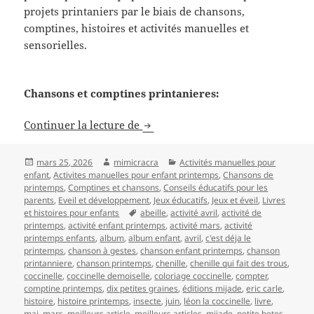
projets printaniers par le biais de chansons,
comptines, histoires et activités manuelles et
sensorielles.
Chansons et comptines printanieres:
Activités et Idées sur le printemp
Continuer la lecture de
Publié
Auteur
Catégories
mars 25, 2026
mimicracra
Activités manuelles pour
le
enfant
,
Activites manuelles pour enfant printemps
,
Chansons de
printemps
,
Comptines et chansons
,
Conseils éducatifs pour les
parents
,
Eveil et développement
,
Jeux éducatifs
,
Jeux et éveil
,
Livres
Mots-
et histoires pour enfants
abeille
,
activité avril
,
activité de
clés
printemps
,
activité enfant printemps
,
activité mars
,
activité
printemps enfants
,
album
,
album enfant
,
avril
,
c'est déja le
printemps
,
chanson à gestes
,
chanson enfant printemps
,
chanson
printanniere
,
chanson printemps
,
chenille
,
chenille qui fait des trous
,
coccinelle
,
coccinelle demoiselle
,
coloriage coccinelle
,
compter
,
comptine printemps
,
dix petites graines
,
éditions mijade
,
eric carle
,
histoire
,
histoire printemps
,
insecte
,
juin
,
léon la coccinelle
,
livre
,
mai
,
mars
,
meilleurs article
,
meilleurs articles
,
mijade
,
petite betes
,