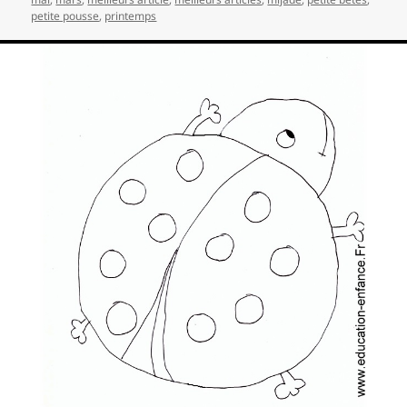
petite pousse
,
printemps