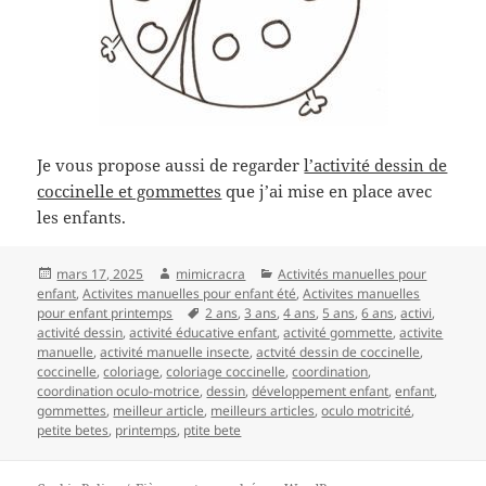
Je vous propose aussi de regarder
l’activité dessin de
coccinelle et gommettes
que j’ai mise en place avec
les enfants.
Publié
Auteur
Catégories
mars 17, 2025
mimicracra
Activités manuelles pour
le
enfant
,
Activites manuelles pour enfant été
,
Activites manuelles
Mots-
pour enfant printemps
2 ans
,
3 ans
,
4 ans
,
5 ans
,
6 ans
,
activi
,
clés
activité dessin
,
activité éducative enfant
,
activité gommette
,
activite
manuelle
,
activité manuelle insecte
,
actvité dessin de coccinelle
,
coccinelle
,
coloriage
,
coloriage coccinelle
,
coordination
,
coordination oculo-motrice
,
dessin
,
développement enfant
,
enfant
,
gommettes
,
meilleur article
,
meilleurs articles
,
oculo motricité
,
petite betes
,
printemps
,
ptite bete