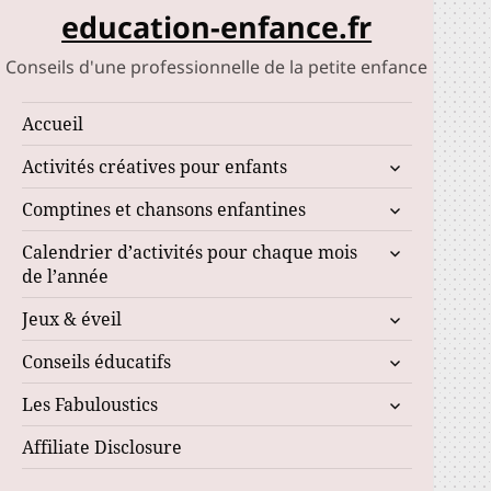
education-enfance.fr
Conseils d'une professionnelle de la petite enfance
Accueil
ouvrir
Activités créatives pour enfants
le
ouvrir
Comptines et chansons enfantines
sous-
le
menu
ouvrir
Calendrier d’activités pour chaque mois
sous-
le
de l’année
menu
sous-
ouvrir
Jeux & éveil
menu
le
ouvrir
Conseils éducatifs
sous-
le
menu
ouvrir
Les Fabuloustics
sous-
le
menu
Affiliate Disclosure
sous-
menu