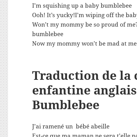
I’m squishing up a baby bumblebee
Ooh! It’s yucky!I’m wiping off the b
Won’t my mommy be so proud of me?I
bumblebee
Now my mommy won’t be mad at me
Traduction
de la
enfantine anglais
Bumblebee
J’ai ramené un bébé abeille
Est-ce que ma maman ne sera t’elle p