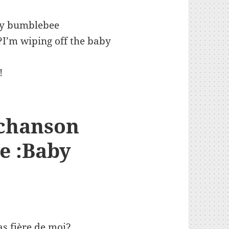
diminuer
le
aby bumblebee
volume.
’m wiping off the baby
!
 chanson
e :Baby
as fière de moi?