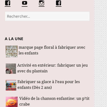
Facebook
Conseils
Éduquer
La
Les
d’une
les
communauté
Fabuloustics
éducatrice
petits
Marmotille
Rechercher :
de
loustics
jeunes
enfants
A LA UNE
marque page floral à fabriquer avec
les enfants
Activité en extérieur: fabriquer un jeu
avec du plantain
Fabriquer sa glace à l’eau pour les
enfants (Dès 2 ans)
Vidéo de la chanson enfantine: un p’tit
crabe