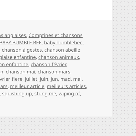
ies
s anglaises
,
Comptines et chansons
BABY BUMBLE BEE
,
baby bumblebee
,
,
chanson à gestes
,
chanson abeille
laise enfantine
,
chanson animaux
,
on enfantine
,
chanson février
,
in
,
chanson mai
,
chanson mars
,
vrier
,
fiere
,
juillet
,
juin
,
jun
,
mad
,
mai
,
ars
,
meilleur article
,
meilleurs articles
,
,
squishing up
,
stung me
,
wiping of
,