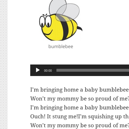
bumblebee
Lecteur
00:00
audio
I’m bringing home a baby bumblebee
Won’t my mommy be so proud of me
I’m bringing home a baby bumblebee
Ouch! It stung me!I’m squishing up 
Won’t my mommy be so proud of me