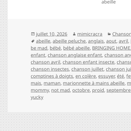
abeille
Publié
Auteur
Catégor
juillet 10, 2026
mimicracra
Chanson
le
Mots-
abeille
,
abeille peluche
,
anglais
,
aout
,
avril
,
clés
be mad
,
bébé
,
bébé abeille
,
BRINGING HOME
enfant
,
chanson anglaise enfant
,
chanson ang
chanson avril
,
chanson enfant insecte
,
chans
chanson insectes
,
chanson juillet
,
chanson ju
comptines à doigts
,
en colère
,
essuyer
,
été
,
fe
mais
,
maman
,
marionnette à mains abeille
,
m
mommy
,
not mad
,
octobre
,
proid
,
septembre
yucky