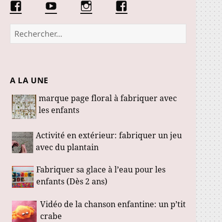
Facebook
Conseils
Éduquer
La
Les
d’une
les
communauté
Fabuloustics
éducatrice
petits
Marmotille
Rechercher :
de
loustics
jeunes
enfants
A LA UNE
marque page floral à fabriquer avec
les enfants
Activité en extérieur: fabriquer un jeu
avec du plantain
Fabriquer sa glace à l’eau pour les
enfants (Dès 2 ans)
Vidéo de la chanson enfantine: un p’tit
crabe