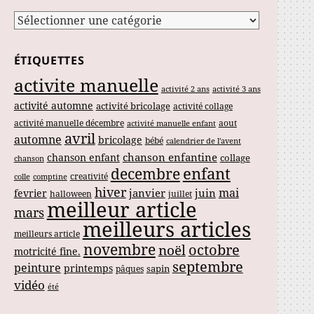
Catégories
ÉTIQUETTES
activite manuelle
activité 2 ans
activité 3 ans
activité automne
activité bricolage
activité collage
activité manuelle décembre
aout
activité manuelle enfant
avril
automne
bricolage
bébé
calendrier de l'avent
chanson enfantine
chanson enfant
collage
chanson
enfant
decembre
creativité
colle
comptine
hiver
mai
janvier
juin
fevrier
halloween
juillet
meilleur article
mars
meilleurs articles
meilleurs article
novembre
noël
octobre
motricité fine.
septembre
peinture
printemps
sapin
pâques
vidéo
été