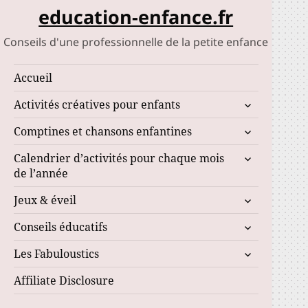
education-enfance.fr
Conseils d'une professionnelle de la petite enfance
Accueil
ouvrir
Activités créatives pour enfants
le
ouvrir
Comptines et chansons enfantines
sous-
le
menu
ouvrir
Calendrier d’activités pour chaque mois
sous-
le
de l’année
menu
sous-
ouvrir
Jeux & éveil
menu
le
ouvrir
Conseils éducatifs
sous-
le
menu
ouvrir
Les Fabuloustics
sous-
le
menu
Affiliate Disclosure
sous-
menu