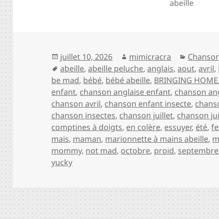
abeille
Publié
Auteur
Catégor
juillet 10, 2026
mimicracra
Chanson
le
Mots-
abeille
,
abeille peluche
,
anglais
,
aout
,
avril
,
clés
be mad
,
bébé
,
bébé abeille
,
BRINGING HOME
enfant
,
chanson anglaise enfant
,
chanson ang
chanson avril
,
chanson enfant insecte
,
chans
chanson insectes
,
chanson juillet
,
chanson ju
comptines à doigts
,
en colère
,
essuyer
,
été
,
fe
mais
,
maman
,
marionnette à mains abeille
,
m
mommy
,
not mad
,
octobre
,
proid
,
septembre
yucky