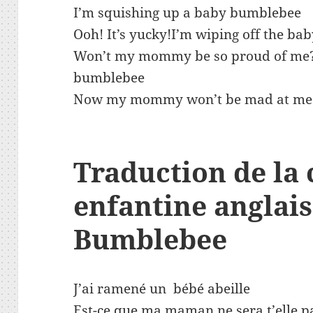
I’m squishing up a baby bumblebee
Ooh! It’s yucky!I’m wiping off the b
Won’t my mommy be so proud of me?I
bumblebee
Now my mommy won’t be mad at me
Traduction
de la
enfantine anglais
Bumblebee
J’ai ramené un bébé abeille
Est-ce que ma maman ne sera t’elle p