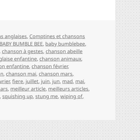
ies
s anglaises
,
Comptines et chansons
BABY BUMBLE BEE
,
baby bumblebee
,
,
chanson à gestes
,
chanson abeille
laise enfantine
,
chanson animaux
,
on enfantine
,
chanson février
,
in
,
chanson mai
,
chanson mars
,
vrier
,
fiere
,
juillet
,
juin
,
jun
,
mad
,
mai
,
ars
,
meilleur article
,
meilleurs articles
,
,
squishing up
,
stung me
,
wiping of
,