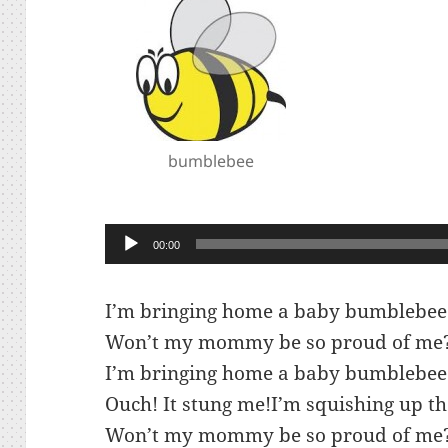
bumblebee
Lecteur
00:00
audio
I’m bringing home a baby bumblebee
Won’t my mommy be so proud of me
I’m bringing home a baby bumblebee
Ouch! It stung me!I’m squishing up 
Won’t my mommy be so proud of me