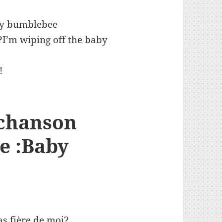
diminuer
le
aby bumblebee
volume.
’m wiping off the baby
!
 chanson
e :Baby
as fière de moi?