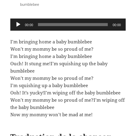
bumblebee
Lecteur
00:00
00:00
audio
I’m bringing home a baby bumblebee
Won’t my mommy be so proud of me?
I’m bringing home a baby bumblebee
Ouch! It stung me!I’m squishing up the baby
bumblebee
Won’t my mommy be so proud of me?
I’m squishing up a baby bumblebee
Ooh! It’s yucky!I’m wiping off the baby bumblebee
Won’t my mommy be so proud of me?I’m wiping off
the baby bumblebee
Now my mommy won’t be mad at me!