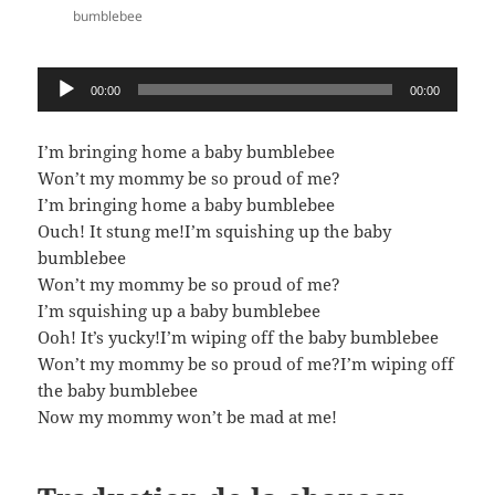
bumblebee
Lecteur
00:00
00:00
audio
I’m bringing home a baby bumblebee
Won’t my mommy be so proud of me?
I’m bringing home a baby bumblebee
Ouch! It stung me!I’m squishing up the baby
bumblebee
Won’t my mommy be so proud of me?
I’m squishing up a baby bumblebee
Ooh! It’s yucky!I’m wiping off the baby bumblebee
Won’t my mommy be so proud of me?I’m wiping off
the baby bumblebee
Now my mommy won’t be mad at me!