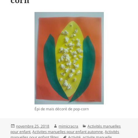
corn
Épi de mais décoré de pop-corn
Publié
Auteur
Catégories
novembre 25, 2018
mimicracra
Activités manuelles
le
pour enfant
,
Activites manuelles pour enfant automne
,
Activités
Mots-
manuelles pour enfant fêtes
Activité
,
activite manuelle
,