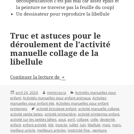
découpés(canson c’est pas mal car assez épais et
la peinture ne traverse pas la feuille du coup)
Un dessinateur pour reproduire la libellule
Truc et astuces pour le
déroulement de l’activité
manuelle collage de la
libellule
Activité manuelle collage libellule
Continuer la lecture de
Publié
Auteur
Catégories
avril 24, 2024
mimicracra
Activités manuelles pour
le
enfant
,
Activités manuelles pour enfant animaux
,
Activites
manuelles pour enfant été
,
Activites manuelles pour enfant
Mots-
printemps
activité bricolage enfant
,
activité manuelle collage
,
clés
activité petite betes
,
activité printanière
,
activité printemps enfant
,
activité sur les petites bêtes
,
aout
,
avril
,
collage
,
colle
,
dexterité
,
enfant
,
enfant activité
,
été
,
insecte
,
juillet
,
juin
,
libellule
,
mais
,
mars
,
meilleur article
,
meilleurs articles
,
motricité fine.
,
peinture
,