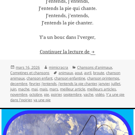
J’entends, j’entends,
J’entends la pie qui chante.
J’entends, j’entends,
J’entends la pie chanter.
Y’a un bouc dans l’verger,
Y’a une pie dans l’p
Continuer la lecture de
Publié
Auteur
Catégories
mars 16, 2026
mimicracra
Chansons d'animaux
,
le
Mots-
Comptines et chansons
animaux
,
aout
,
avril
,
broute
,
chanson
clés
animaux
,
chanson enfant
,
chanson enfantine
,
chanson printemps
,
decembre
,
fevrier
,
j'entends
,
j'entends la pie chanter
,
janvier
,
juillet
,
juin
,
mache
,
mai
,
mais
,
mars
,
meilleur article
,
meilleurs articles
,
novembre
,
octobre
,
pie
,
poirier
,
septembre
,
vache
,
vidéo
,
Y'a une pie
dans l'poirier
,
ya une pie