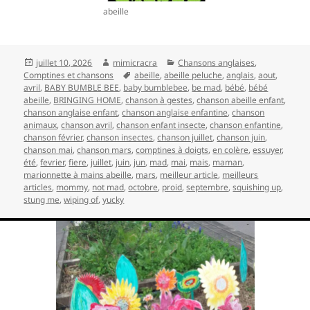
abeille
Publié
Auteur
Catégories
juillet 10, 2026
mimicracra
Chansons anglaises
,
le
Mots-
Comptines et chansons
abeille
,
abeille peluche
,
anglais
,
aout
,
clés
avril
,
BABY BUMBLE BEE
,
baby bumblebee
,
be mad
,
bébé
,
bébé
abeille
,
BRINGING HOME
,
chanson à gestes
,
chanson abeille enfant
,
chanson anglaise enfant
,
chanson anglaise enfantine
,
chanson
animaux
,
chanson avril
,
chanson enfant insecte
,
chanson enfantine
,
chanson février
,
chanson insectes
,
chanson juillet
,
chanson juin
,
chanson mai
,
chanson mars
,
comptines à doigts
,
en colère
,
essuyer
,
été
,
fevrier
,
fiere
,
juillet
,
juin
,
jun
,
mad
,
mai
,
mais
,
maman
,
marionnette à mains abeille
,
mars
,
meilleur article
,
meilleurs
articles
,
mommy
,
not mad
,
octobre
,
proid
,
septembre
,
squishing up
,
stung me
,
wiping of
,
yucky