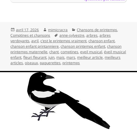
Publié
Auteur
Catégories
avril 17, 2026
mimicracra
Chansons de printemps
,
le
Mots-
Comptines et chansons
anne-sylvestre
,
arbres
,
arbres
clés
verdoyants
,
avril
,
c'est le printemps vraiment
,
chanson enfant
,
chanson enfant printanniere
,
chanson printemps enfant
,
chanson
printemps maternelle
,
chant
,
comptines
,
eveil musical
,
éveil musical
enfant
,
fleuri fleurant
,
juin
,
mais
,
mars
,
meilleur article
,
meilleurs
articles
,
oiseaux
,
paquerettes
,
printemps