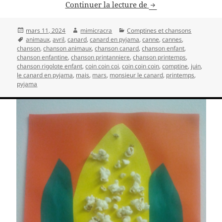
Chanson enfantine 
Continuer la lecture de
Publié
Auteur
Catégories
mars 11, 2024
mimicracra
Comptines et chansons
le
Mots-
animaux
,
avril
,
canard
,
canard en pyjama
,
canne
,
cannes
,
clés
chanson
,
chanson animaux
,
chanson canard
,
chanson enfant
,
chanson enfantine
,
chanson printanniere
,
chanson printemps
,
chanson rigolote enfant
,
coin coin coi
,
coin coin coin
,
comptine
,
juin
,
le canard en pyjama
,
mais
,
mars
,
monsieur le canard
,
printemps
,
pyjama