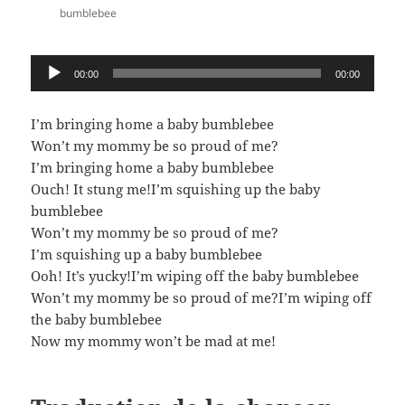
bumblebee
Lecteur
00:00
00:00
audio
I’m bringing home a baby bumblebee
Won’t my mommy be so proud of me?
I’m bringing home a baby bumblebee
Ouch! It stung me!I’m squishing up the baby
bumblebee
Won’t my mommy be so proud of me?
I’m squishing up a baby bumblebee
Ooh! It’s yucky!I’m wiping off the baby bumblebee
Won’t my mommy be so proud of me?I’m wiping off
the baby bumblebee
Now my mommy won’t be mad at me!