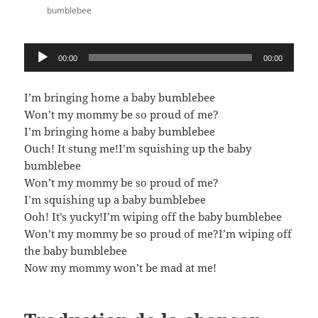
bumblebee
Lecteur
00:00
00:00
audio
I’m bringing home a baby bumblebee
Won’t my mommy be so proud of me?
I’m bringing home a baby bumblebee
Ouch! It stung me!I’m squishing up the baby
bumblebee
Won’t my mommy be so proud of me?
I’m squishing up a baby bumblebee
Ooh! It’s yucky!I’m wiping off the baby bumblebee
Won’t my mommy be so proud of me?I’m wiping off
the baby bumblebee
Now my mommy won’t be mad at me!