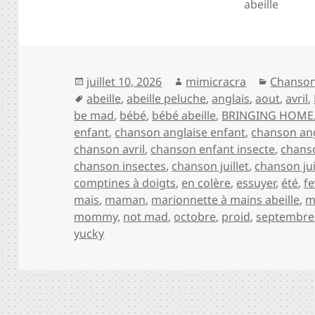
abeille
Publié
Auteur
Catégor
juillet 10, 2026
mimicracra
Chanson
le
Mots-
abeille
,
abeille peluche
,
anglais
,
aout
,
avril
,
clés
be mad
,
bébé
,
bébé abeille
,
BRINGING HOME
enfant
,
chanson anglaise enfant
,
chanson ang
chanson avril
,
chanson enfant insecte
,
chans
chanson insectes
,
chanson juillet
,
chanson ju
comptines à doigts
,
en colère
,
essuyer
,
été
,
fe
mais
,
maman
,
marionnette à mains abeille
,
m
mommy
,
not mad
,
octobre
,
proid
,
septembre
yucky