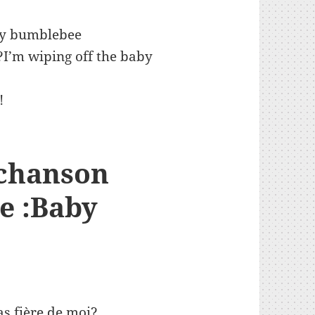
diminuer
le
aby bumblebee
volume.
’m wiping off the baby
!
 chanson
e :Baby
as fière de moi?