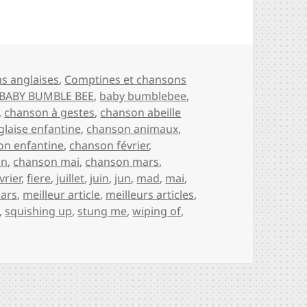
ies
s anglaises
,
Comptines et chansons
BABY BUMBLE BEE
,
baby bumblebee
,
,
chanson à gestes
,
chanson abeille
laise enfantine
,
chanson animaux
,
on enfantine
,
chanson février
,
in
,
chanson mai
,
chanson mars
,
vrier
,
fiere
,
juillet
,
juin
,
jun
,
mad
,
mai
,
ars
,
meilleur article
,
meilleurs articles
,
,
squishing up
,
stung me
,
wiping of
,