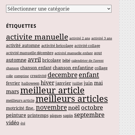
Catégories
ÉTIQUETTES
activite manuelle
activité 2 ans
activité 3 ans
activité automne
activité bricolage
activité collage
activité manuelle décembre
aout
activité manuelle enfant
avril
automne
bricolage
bébé
calendrier de l'avent
chanson enfantine
chanson enfant
collage
chanson
enfant
decembre
creativité
colle
comptine
hiver
mai
janvier
juin
fevrier
halloween
juillet
meilleur article
mars
meilleurs articles
meilleurs article
novembre
noël
octobre
motricité fine.
septembre
peinture
printemps
sapin
pâques
vidéo
été