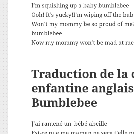
I’m squishing up a baby bumblebee
Ooh! It’s yucky!I’m wiping off the b
Won’t my mommy be so proud of me?I
bumblebee
Now my mommy won’t be mad at me
Traduction
de la
enfantine anglais
Bumblebee
J’ai ramené un bébé abeille
Est-ce que ma maman ne sera t’elle p