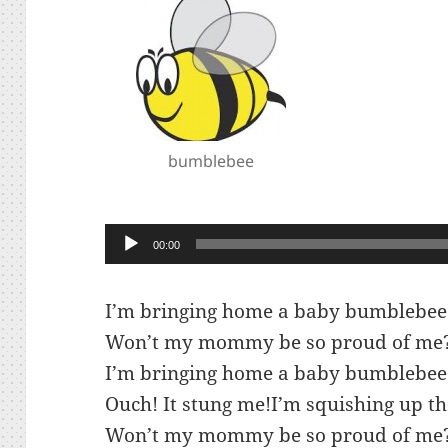
bumblebee
Lecteur
00:00
audio
I’m bringing home a baby bumblebee
Won’t my mommy be so proud of me
I’m bringing home a baby bumblebee
Ouch! It stung me!I’m squishing up 
Won’t my mommy be so proud of me