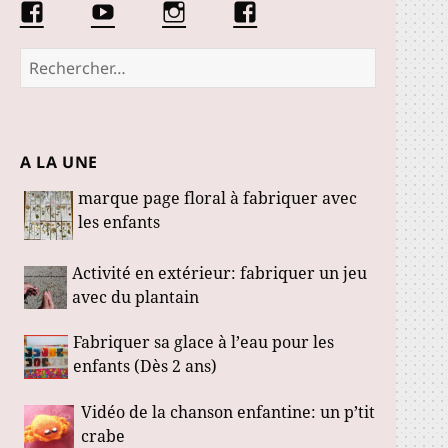
Facebook
Conseils
Éduquer
La
Les
d’une
les
communauté
Fabuloustics
éducatrice
petits
Marmotille
Rechercher :
de
loustics
jeunes
enfants
A LA UNE
marque page floral à fabriquer avec
les enfants
Activité en extérieur: fabriquer un jeu
avec du plantain
Fabriquer sa glace à l’eau pour les
enfants (Dès 2 ans)
Vidéo de la chanson enfantine: un p’tit
crabe