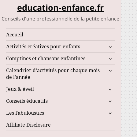
education-enfance.fr
Conseils d'une professionnelle de la petite enfance
Accueil
ouvrir
Activités créatives pour enfants
le
ouvrir
Comptines et chansons enfantines
sous-
le
menu
ouvrir
Calendrier d’activités pour chaque mois
sous-
le
de l’année
menu
sous-
ouvrir
Jeux & éveil
menu
le
ouvrir
Conseils éducatifs
sous-
le
menu
ouvrir
Les Fabuloustics
sous-
le
menu
Affiliate Disclosure
sous-
menu