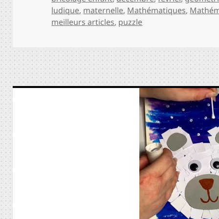
ludique
,
maternelle
,
Mathématiques
,
Mathéma
meilleurs articles
,
puzzle