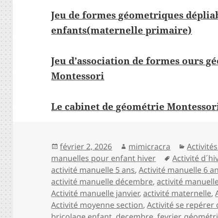
Jeu de formes géometriques déplia
enfants(maternelle primaire)
Jeu d’association de formes ours g
Montessori
Le cabinet de géométrie Montessor
Publié
Auteur
Catégor
février 2, 2026
mimicracra
Activité
le
Mots-
manuelles pour enfant hiver
Activité d´h
clés
activité manuelle 5 ans
,
Activité manuelle 6 a
activité manuelle décembre
,
activité manuell
Activité manuelle janvier
,
activité maternelle
,
Activité moyenne section
,
Activité se repérer
bricolage enfant
,
decembre
,
fevrier
,
géométr