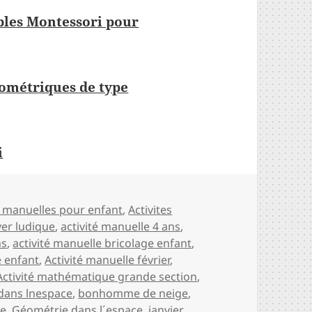
bles Montessori pour
éométriques de type
i
ies
s manuelles pour enfant
,
Activites
iver ludique
,
activité manuelle 4 ans
,
ns
,
activité manuelle bricolage enfant
,
e enfant
,
Activité manuelle février
,
Activité mathématique grande section
,
 dans lnespace
,
bonhomme de neige
,
ie
,
Géométrie dans l´espace
,
janvier
,