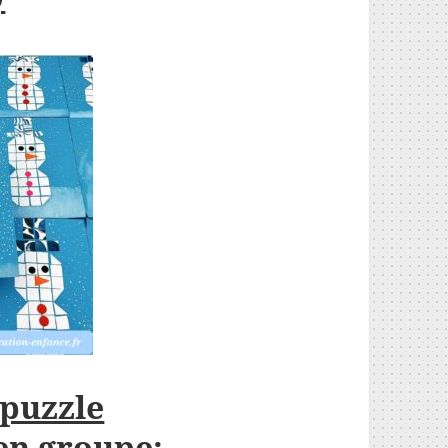
 puzzle
en groupe: