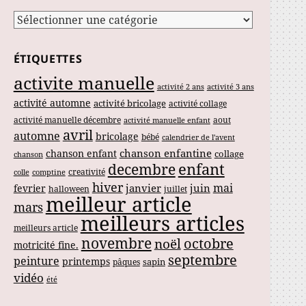
Catégories
ÉTIQUETTES
activite manuelle
activité 2 ans
activité 3 ans
activité automne
activité bricolage
activité collage
activité manuelle décembre
aout
activité manuelle enfant
avril
automne
bricolage
bébé
calendrier de l'avent
chanson enfantine
chanson enfant
collage
chanson
enfant
decembre
creativité
colle
comptine
hiver
mai
janvier
juin
fevrier
halloween
juillet
meilleur article
mars
meilleurs articles
meilleurs article
novembre
noël
octobre
motricité fine.
septembre
peinture
printemps
sapin
pâques
vidéo
été