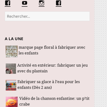
Facebook
Conseils
Éduquer
La
Les
d’une
les
communauté
Fabuloustics
éducatrice
petits
Marmotille
Rechercher :
de
loustics
jeunes
enfants
A LA UNE
marque page floral à fabriquer avec
les enfants
Activité en extérieur: fabriquer un jeu
avec du plantain
Fabriquer sa glace à l’eau pour les
enfants (Dès 2 ans)
Vidéo de la chanson enfantine: un p’tit
crabe