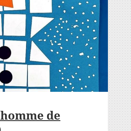
onhomme de
)