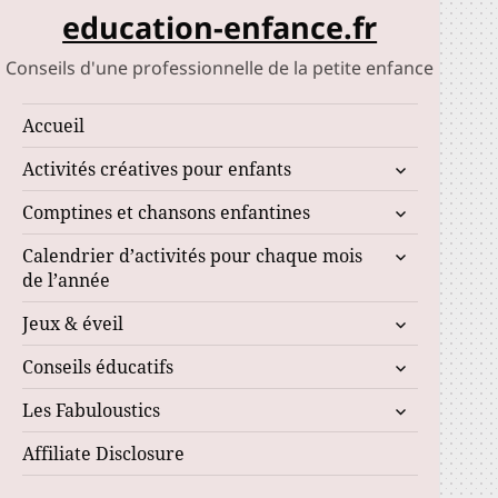
education-enfance.fr
Conseils d'une professionnelle de la petite enfance
Accueil
ouvrir
Activités créatives pour enfants
le
ouvrir
Comptines et chansons enfantines
sous-
le
menu
ouvrir
Calendrier d’activités pour chaque mois
sous-
le
de l’année
menu
sous-
ouvrir
Jeux & éveil
menu
le
ouvrir
Conseils éducatifs
sous-
le
menu
ouvrir
Les Fabuloustics
sous-
le
menu
Affiliate Disclosure
sous-
menu