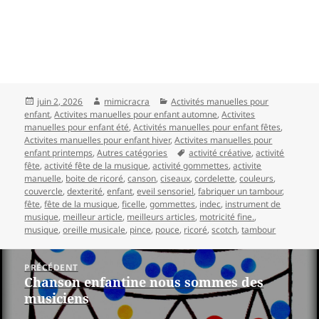
Publié
Auteur
Catégories
juin 2, 2026
mimicracra
Activités manuelles pour
le
enfant
,
Activites manuelles pour enfant automne
,
Activites
manuelles pour enfant été
,
Activités manuelles pour enfant fêtes
,
Activites manuelles pour enfant hiver
,
Activites manuelles pour
Mots-
enfant printemps
,
Autres catégories
activité créative
,
activité
clés
fête
,
activité fête de la musique
,
activité gommettes
,
activite
manuelle
,
boite de ricoré
,
canson
,
ciseaux
,
cordelette
,
couleurs
,
couvercle
,
dexterité
,
enfant
,
eveil sensoriel
,
fabriquer un tambour
,
fête
,
fête de la musique
,
ficelle
,
gommettes
,
indec
,
instrument de
musique
,
meilleur article
,
meilleurs articles
,
motricité fine.
,
musique
,
oreille musicale
,
pince
,
pouce
,
ricoré
,
scotch
,
tambour
Navigation
PRÉCÉDENT
Chanson enfantine nous sommes des
Article
de
musiciens
précédent :
l’article