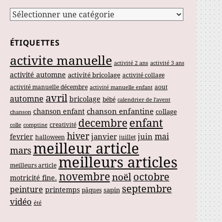
Catégories
ÉTIQUETTES
activite manuelle
activité 2 ans
activité 3 ans
activité automne
activité bricolage
activité collage
activité manuelle décembre
aout
activité manuelle enfant
avril
automne
bricolage
bébé
calendrier de l'avent
chanson enfantine
chanson enfant
collage
chanson
enfant
decembre
creativité
colle
comptine
hiver
mai
janvier
juin
fevrier
halloween
juillet
meilleur article
mars
meilleurs articles
meilleurs article
novembre
noël
octobre
motricité fine.
septembre
peinture
printemps
sapin
pâques
vidéo
été