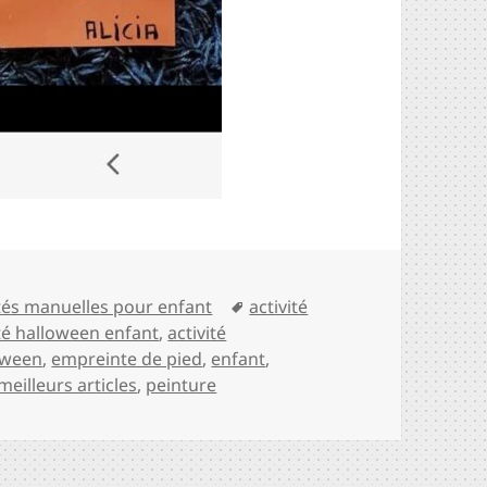
ories
Mots-
ités manuelles pour enfant
activité
clés
ité halloween enfant
,
activité
loween
,
empreinte de pied
,
enfant
,
meilleurs articles
,
peinture