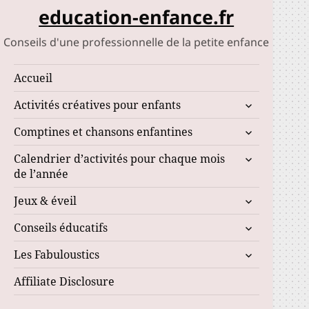
education-enfance.fr
Conseils d'une professionnelle de la petite enfance
Accueil
ouvrir
Activités créatives pour enfants
le
ouvrir
Comptines et chansons enfantines
sous-
le
menu
ouvrir
Calendrier d’activités pour chaque mois
sous-
le
de l’année
menu
sous-
ouvrir
Jeux & éveil
menu
le
ouvrir
Conseils éducatifs
sous-
le
menu
ouvrir
Les Fabuloustics
sous-
le
menu
Affiliate Disclosure
sous-
menu