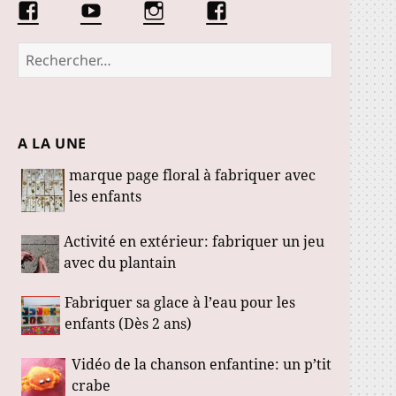
Facebook
Conseils
Éduquer
La
Les
d’une
les
communauté
Fabuloustics
éducatrice
petits
Marmotille
Rechercher :
de
loustics
jeunes
enfants
A LA UNE
marque page floral à fabriquer avec
les enfants
Activité en extérieur: fabriquer un jeu
avec du plantain
Fabriquer sa glace à l’eau pour les
enfants (Dès 2 ans)
Vidéo de la chanson enfantine: un p’tit
crabe