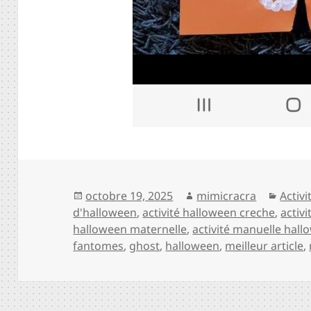
Publié
Auteur
Catég
octobre 19, 2025
mimicracra
Activ
le
d'halloween
,
activité halloween creche
,
activ
halloween maternelle
,
activité manuelle hal
fantomes
,
ghost
,
halloween
,
meilleur article
,