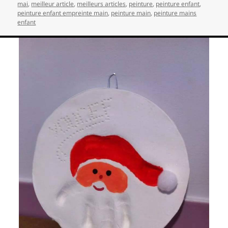
mai
,
meilleur article
,
meilleurs articles
,
peinture
,
peinture enfant
,
peinture enfant empreinte main
,
peinture main
,
peinture mains
enfant