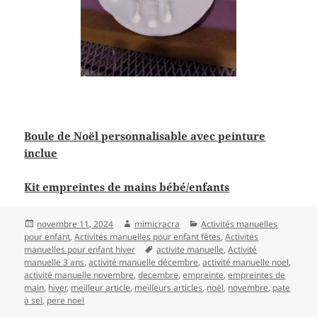
Boule de Noël personnalisable avec peinture
inclue
Kit empreintes de mains bébé/enfants
Publié
Auteur
Catégories
novembre 11, 2024
mimicracra
Activités manuelles
le
pour enfant
,
Activités manuelles pour enfant fêtes
,
Activites
Mots-
manuelles pour enfant hiver
activite manuelle
,
Activité
clés
manuelle 3 ans
,
activité manuelle décembre
,
activité manuelle noel
,
activité manuelle novembre
,
decembre
,
empreinte
,
empreintes de
main
,
hiver
,
meilleur article
,
meilleurs articles
,
noël
,
novembre
,
pate
à sel
,
pere noel