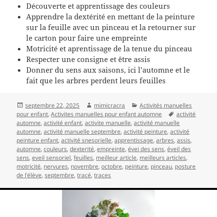
Découverte et apprentissage des couleurs
Apprendre la dextérité en mettant de la peinture
sur la feuille avec un pinceau et la retourner sur
le carton pour faire une empreinte
Motricité et aprentissage de la tenue du pinceau
Respecter une consigne et être assis
Donner du sens aux saisons, ici l’automne et le
fait que les arbres perdent leurs feuilles
Publié
Auteur
Catégories
septembre 22, 2025
mimicracra
Activités manuelles
le
Mots-
pour enfant
,
Activites manuelles pour enfant automne
activité
clés
automne
,
activité enfant
,
activite manuelle
,
activité manuelle
automne
,
activité manuelle septembre
,
activité peinture
,
activité
peinture enfant
,
activité snesorielle
,
apprentissage
,
arbres
,
assis
,
automne
,
couleurs
,
dexterité
,
empreinte
,
évei des sens
,
éveil des
sens
,
eveil sensoriel
,
feuilles
,
meilleur article
,
meilleurs articles
,
motricité
,
nervures
,
novembre
,
octobre
,
peinture
,
pinceau
,
posture
de l'élève
,
septembre
,
tracé
,
traces