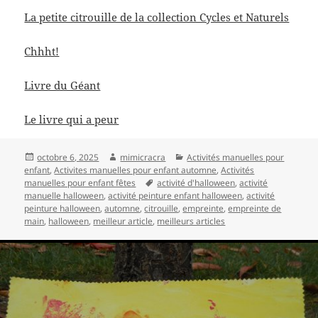
La petite citrouille de la collection Cycles et Naturels
Chhht!
Livre du Géant
Le livre qui a peur
Publié
Auteur
Catégories
octobre 6, 2025
mimicracra
Activités manuelles pour
le
enfant
,
Activites manuelles pour enfant automne
,
Activités
Mots-
manuelles pour enfant fêtes
activité d'halloween
,
activité
clés
manuelle halloween
,
activité peinture enfant halloween
,
activité
peinture halloween
,
automne
,
citrouille
,
empreinte
,
empreinte de
main
,
halloween
,
meilleur article
,
meilleurs articles