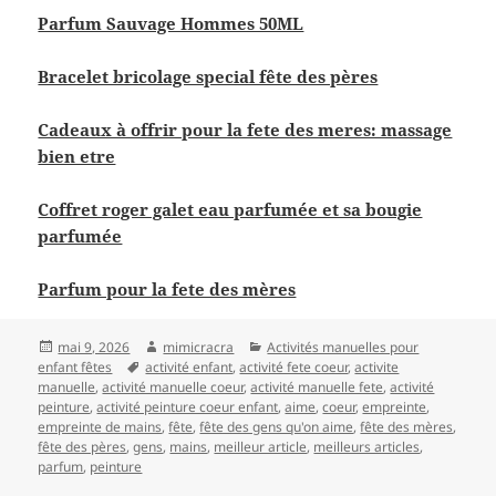
Parfum Sauvage Hommes 50ML
Bracelet bricolage special fête des pères
Cadeaux à offrir pour la fete des meres: massage
bien etre
Coffret roger galet eau parfumée et sa bougie
parfumée
Parfum pour la fete des mères
Publié
Auteur
Catégories
mai 9, 2026
mimicracra
Activités manuelles pour
le
Mots-
enfant fêtes
activité enfant
,
activité fete coeur
,
activite
clés
manuelle
,
activité manuelle coeur
,
activité manuelle fete
,
activité
peinture
,
activité peinture coeur enfant
,
aime
,
coeur
,
empreinte
,
empreinte de mains
,
fête
,
fête des gens qu'on aime
,
fête des mères
,
fête des pères
,
gens
,
mains
,
meilleur article
,
meilleurs articles
,
parfum
,
peinture