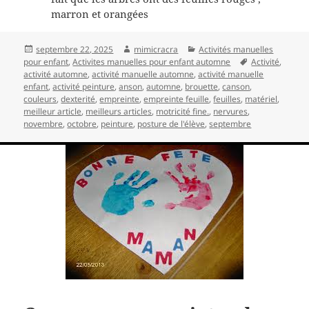
marron et orangées
Publié
Auteur
Catégories
septembre 22, 2025
mimicracra
Activités manuelles
le
Mots-
pour enfant
,
Activites manuelles pour enfant automne
Activité
,
clés
activité automne
,
activité manuelle automne
,
activité manuelle
enfant
,
activité peinture
,
anson
,
automne
,
brouette
,
canson
,
couleurs
,
dexterité
,
empreinte
,
empreinte feuille
,
feuilles
,
matériel
,
meilleur article
,
meilleurs articles
,
motricité fine.
,
nervures
,
novembre
,
octobre
,
peinture
,
posture de l'élève
,
septembre