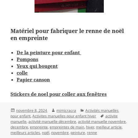
Matériel pour fabriquer le renne de noël
en empreinte
De la peinture pour enfant
Pompons
Yeux qui bougent
colle
Papier canson
Stickers de noel pour coller aux fenêtres
Publié
Auteur
Catégories
novembre 8, 2024
mimicracra
Activités manuelles
le
Mots-
pour enfant
,
Activites manuelles pour enfant hiver
activite
clés
manuelle
,
activité manuelle décembre
,
activité manuelle novembre
,
decembre
,
empreinte
,
empreintes de main
,
hiver
,
meilleur article
,
meilleurs articles
,
noël
,
novembre
,
peinture
,
renne