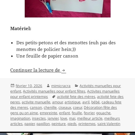
Matériel:
Des petits-petons et des menottes (euh pas des
menottes de policier hein;))
Une feuille de papier canson
Activité manuelle de peinture sain
Continuer la lecture de
Publié
Auteur
Catégories
février 10, 2026
mimicracra
Activités manuelles pour
le
enfant
,
Activités manuelles pour enfant fêtes
,
Activites manuelles
Mots-
pour enfant printemps
activité fete des mères
,
activité fete des
clés
peres
,
activite manuelle
,
amour
,
artistique
,
avril
,
bébé
,
cadeau fete
des meres
,
canson
,
chenille
,
ciseaux
,
coeur
,
Décoration fête des
gens qu on aime
,
empreinte
,
enfant
,
feuille
,
fevrier
,
gouache
,
imagination
,
insectes
,
janvier
,
love
,
mai
,
meilleur article
,
meilleurs
articles
,
papier
,
papillon
,
peinture
,
pieds
,
printemps
,
saint-Valentin