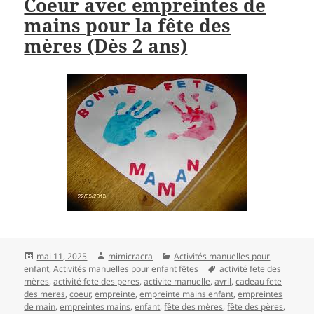
Coeur avec empreintes de
mains pour la fête des
mères (Dès 2 ans)
Publié
Auteur
Catégories
mai 11, 2025
mimicracra
Activités manuelles pour
le
Mots-
enfant
,
Activités manuelles pour enfant fêtes
activité fete des
clés
mères
,
activité fete des peres
,
activite manuelle
,
avril
,
cadeau fete
des meres
,
coeur
,
empreinte
,
empreinte mains enfant
,
empreintes
de main
,
empreintes mains
,
enfant
,
fête des mères
,
fête des pères
,