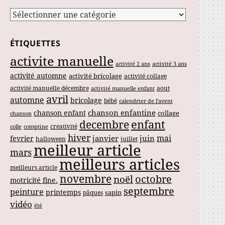
Catégories
ÉTIQUETTES
activite manuelle
activité 2 ans
activité 3 ans
activité automne
activité bricolage
activité collage
activité manuelle décembre
aout
activité manuelle enfant
avril
automne
bricolage
bébé
calendrier de l'avent
chanson enfantine
chanson enfant
collage
chanson
enfant
decembre
creativité
colle
comptine
hiver
mai
janvier
juin
fevrier
halloween
juillet
meilleur article
mars
meilleurs articles
meilleurs article
novembre
noël
octobre
motricité fine.
septembre
peinture
printemps
sapin
pâques
vidéo
été