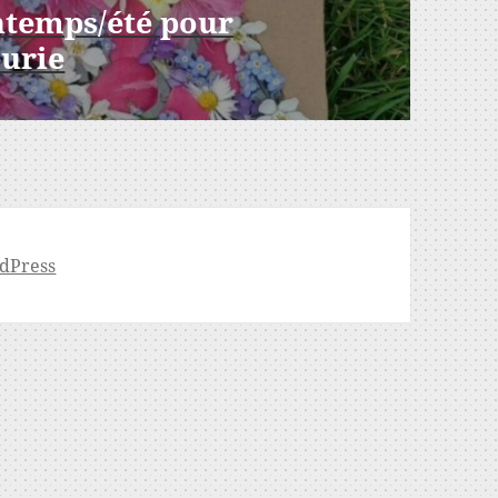
ntemps/été pour
eurie
dPress