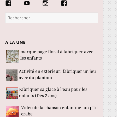
Facebook
Conseils
Éduquer
La
Les
d’une
les
communauté
Fabuloustics
éducatrice
petits
Marmotille
Rechercher :
de
loustics
jeunes
enfants
A LA UNE
marque page floral à fabriquer avec
les enfants
Activité en extérieur: fabriquer un jeu
avec du plantain
Fabriquer sa glace à l’eau pour les
enfants (Dès 2 ans)
Vidéo de la chanson enfantine: un p’tit
crabe