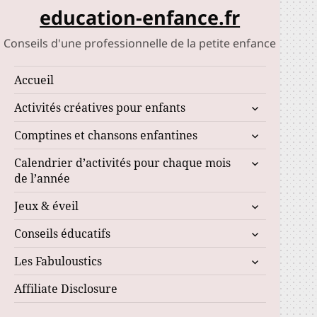
education-enfance.fr
Conseils d'une professionnelle de la petite enfance
Accueil
ouvrir
Activités créatives pour enfants
le
ouvrir
Comptines et chansons enfantines
sous-
le
menu
ouvrir
Calendrier d’activités pour chaque mois
sous-
le
de l’année
menu
sous-
ouvrir
Jeux & éveil
menu
le
ouvrir
Conseils éducatifs
sous-
le
menu
ouvrir
Les Fabuloustics
sous-
le
menu
Affiliate Disclosure
sous-
menu