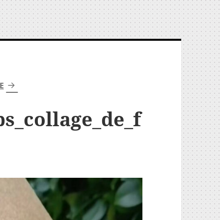
E
ps_collage_de_f