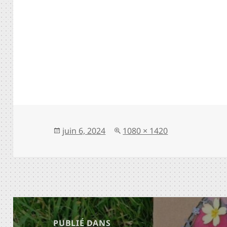
Publié
Taille
juin 6, 2024
1080 × 1420
le
réelle
Navigation
PUBLIÉ DANS