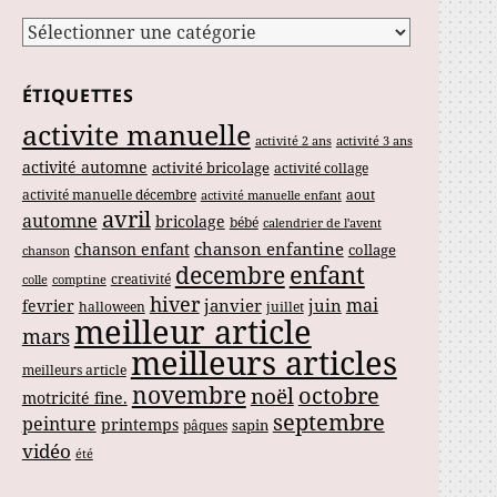
Catégories
ÉTIQUETTES
activite manuelle
activité 2 ans
activité 3 ans
activité automne
activité bricolage
activité collage
activité manuelle décembre
aout
activité manuelle enfant
avril
automne
bricolage
bébé
calendrier de l'avent
chanson enfantine
chanson enfant
collage
chanson
enfant
decembre
creativité
colle
comptine
hiver
mai
janvier
juin
fevrier
halloween
juillet
meilleur article
mars
meilleurs articles
meilleurs article
novembre
noël
octobre
motricité fine.
septembre
peinture
printemps
sapin
pâques
vidéo
été