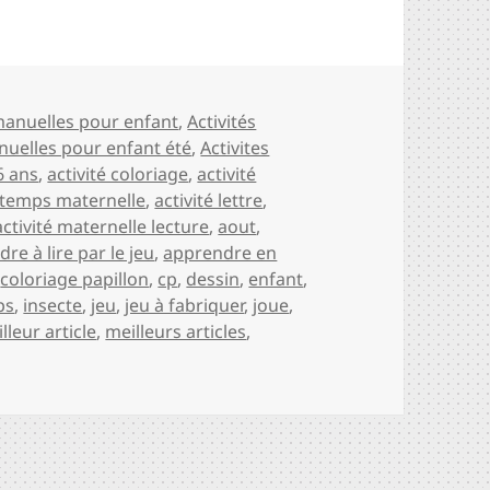
s
 manuelles pour enfant
,
Activités
nuelles pour enfant été
,
Activites
6 ans
,
activité coloriage
,
activité
intemps maternelle
,
activité lettre
,
activité maternelle lecture
,
aout
,
re à lire par le jeu
,
apprendre en
,
coloriage papillon
,
cp
,
dessin
,
enfant
,
ps
,
insecte
,
jeu
,
jeu à fabriquer
,
joue
,
lleur article
,
meilleurs articles
,