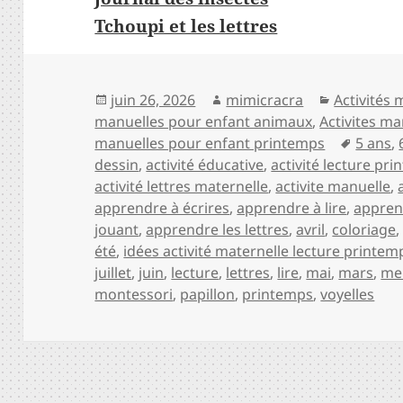
Tchoupi et les lettres
Publié
Auteur
Catégorie
juin 26, 2026
mimicracra
Activités
le
manuelles pour enfant animaux
,
Activites ma
Mots-
manuelles pour enfant printemps
5 ans
,
clés
dessin
,
activité éducative
,
activité lecture pr
activité lettres maternelle
,
activite manuelle
,
apprendre à écrires
,
apprendre à lire
,
apprend
jouant
,
apprendre les lettres
,
avril
,
coloriage
été
,
idées activité maternelle lecture printem
juillet
,
juin
,
lecture
,
lettres
,
lire
,
mai
,
mars
,
mei
montessori
,
papillon
,
printemps
,
voyelles