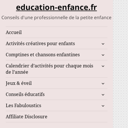
education-enfance.fr
Conseils d'une professionnelle de la petite enfance
Accueil
ouvrir
Activités créatives pour enfants
le
ouvrir
Comptines et chansons enfantines
sous-
le
menu
ouvrir
Calendrier d’activités pour chaque mois
sous-
le
de l’année
menu
sous-
ouvrir
Jeux & éveil
menu
le
ouvrir
Conseils éducatifs
sous-
le
menu
ouvrir
Les Fabuloustics
sous-
le
menu
Affiliate Disclosure
sous-
menu