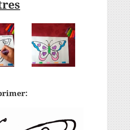
tres
primer: