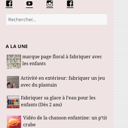
Facebook
Conseils
Éduquer
La
Les
d’une
les
communauté
Fabuloustics
éducatrice
petits
Marmotille
Rechercher :
de
loustics
jeunes
enfants
A LA UNE
marque page floral à fabriquer avec
les enfants
Activité en extérieur: fabriquer un jeu
avec du plantain
Fabriquer sa glace à l’eau pour les
enfants (Dès 2 ans)
Vidéo de la chanson enfantine: un p’tit
crabe