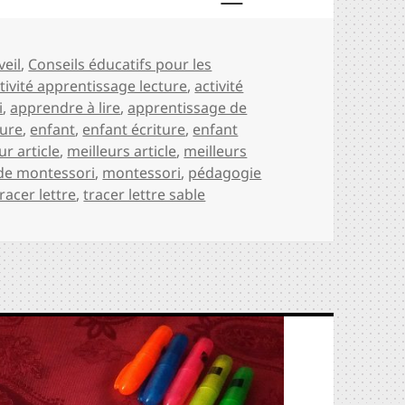
s
veil
,
Conseils éducatifs pour les
ts-
tivité apprentissage lecture
,
activité
és
i
,
apprendre à lire
,
apprentissage de
ture
,
enfant
,
enfant écriture
,
enfant
ur article
,
meilleurs article
,
meilleurs
e montessori
,
montessori
,
pédagogie
tracer lettre
,
tracer lettre sable