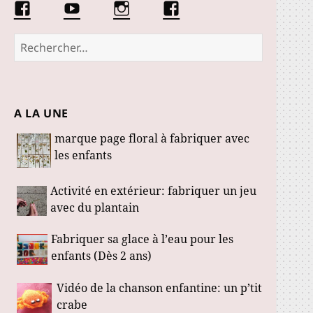
Facebook
Conseils
Éduquer
La
Les
d’une
les
communauté
Fabuloustics
éducatrice
petits
Marmotille
Rechercher :
de
loustics
jeunes
enfants
A LA UNE
marque page floral à fabriquer avec
les enfants
Activité en extérieur: fabriquer un jeu
avec du plantain
Fabriquer sa glace à l’eau pour les
enfants (Dès 2 ans)
Vidéo de la chanson enfantine: un p’tit
crabe