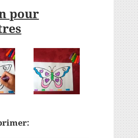
on pour
tres
primer: