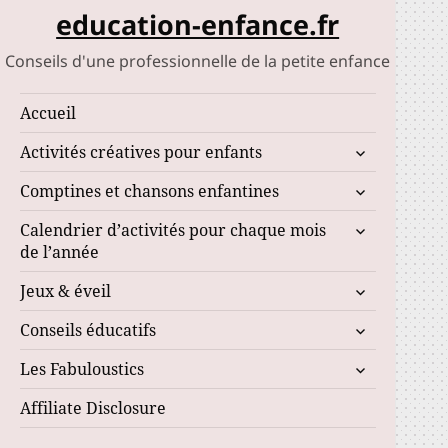
education-enfance.fr
Conseils d'une professionnelle de la petite enfance
Accueil
ouvrir
Activités créatives pour enfants
le
ouvrir
Comptines et chansons enfantines
sous-
le
menu
ouvrir
Calendrier d’activités pour chaque mois
sous-
le
de l’année
menu
sous-
ouvrir
Jeux & éveil
menu
le
ouvrir
Conseils éducatifs
sous-
le
menu
ouvrir
Les Fabuloustics
sous-
le
menu
Affiliate Disclosure
sous-
menu