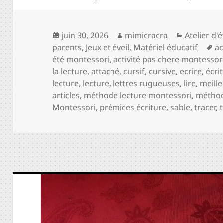
Publié
Auteur
Catégorie
juin 30, 2026
mimicracra
Atelier d'é
le
Mo
parents
,
Jeux et éveil
,
Matériel éducatif
ac
cl
été montessori
,
activité pas chere montessor
la lecture
,
attaché
,
cursif
,
cursive
,
ecrire
,
écri
lecture
,
lecture
,
lettres rugueuses
,
lire
,
meille
articles
,
méthode lecture montessori
,
méthod
Montessori
,
prémices écriture
,
sable
,
tracer
,