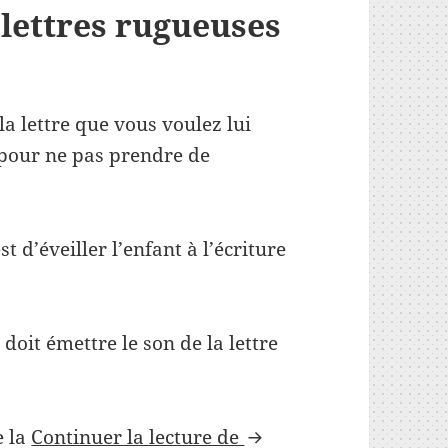
 lettres rugueuses
a lettre que vous voulez lui
pour ne pas prendre de
est d’éveiller l’enfant à l’écriture
 doit émettre le son de la lettre
Montessori-Apprendre à
e la
Continuer la lecture de