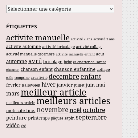
Catégories
ÉTIQUETTES
activite manuelle
activité 2 ans
activité 3 ans
activité automne
activité bricolage
activité collage
activité manuelle décembre
aout
activité manuelle enfant
avril
automne
bricolage
bébé
calendrier de l'avent
chanson enfantine
chanson enfant
collage
chanson
enfant
decembre
creativité
colle
comptine
hiver
mai
janvier
juin
fevrier
halloween
juillet
meilleur article
mars
meilleurs articles
meilleurs article
novembre
noël
octobre
motricité fine.
septembre
peinture
printemps
sapin
pâques
vidéo
été