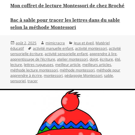
Mon coffret de lecture Montessori de chez Broché
Bac à sable pour tracer les lettres dans du sable
selon la méthode Montessori
Publié
Auteur
Catégories
août 2, 2025
mimicracra
Jeux et éveil
,
Matériel
le
Mots-
éducatif
activité manuelle enfant
,
activité montessori
,
activité
clés
sensorielle écriture
,
activité sensorielle enfant
,
apprendre à lire
,
apprentissage de l'écriture
,
atelier montessori
,
doigt
,
écriture
,
été
,
lecture
,
lettres rugueuses
,
meilleur article
,
meilleurs articles
,
méthode lecture montessori
,
méthode montessori
,
méthode pour
apprendre à écrire
,
montessori
,
pédagogie Montessori
,
sable
,
sensoriel
,
tracer