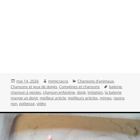
Publié
Auteur
Catégories
mai 14, 2026
mimicracra
Chansons d'animaux
,
le
Mots-
Chansons et jeux de doigts
,
Comptines et chansons
baleine
,
clés
chanson à gestes
,
chanson enfantine
,
doigt
,
imitation
,
la baleine
mange un doigt
,
meilleur article
,
meilleurs articles
,
mimes
,
navire
,
non
,
politesse
,
vidéo