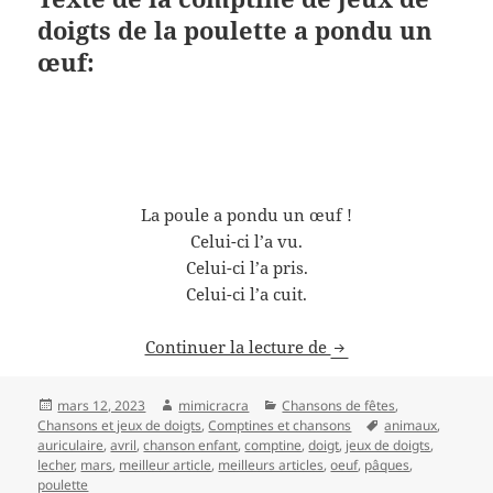
doigts de la poulette a pondu un
œuf:
La poule a pondu un œuf !
Celui-ci l’a vu.
Celui-ci l’a pris.
Celui-ci l’a cuit.
Comptine,jeux de do
Continuer la lecture de
Publié
Auteur
Catégories
mars 12, 2023
mimicracra
Chansons de fêtes
,
le
Mots-
Chansons et jeux de doigts
,
Comptines et chansons
animaux
,
clés
auriculaire
,
avril
,
chanson enfant
,
comptine
,
doigt
,
jeux de doigts
,
lecher
,
mars
,
meilleur article
,
meilleurs articles
,
oeuf
,
pâques
,
poulette