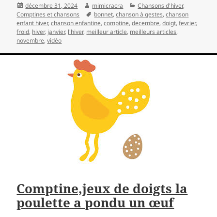
Publié
Auteur
Catégories
décembre 31, 2024
mimicracra
Chansons d'hiver
,
le
Mots-
Comptines et chansons
bonnet
,
chanson à gestes
,
chanson
clés
enfant hiver
,
chanson enfantine
,
comptine
,
decembre
,
doigt
,
fevrier
,
froid
,
hiver
,
janvier
,
l'hiver
,
meilleur article
,
meilleurs articles
,
novembre
,
vidéo
Comptine,jeux de doigts la
poulette a pondu un œuf