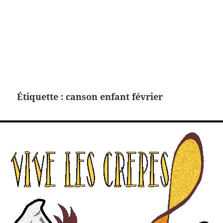
Étiquette :
canson enfant février