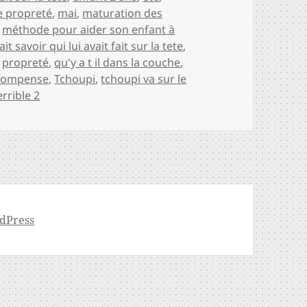
re propreté
,
mai
,
maturation des
,
méthode pour aider son enfant à
it savoir qui lui avait fait sur la tete
,
,
propreté
,
qu'y a t il dans la couche
,
écompense
,
Tchoupi
,
tchoupi va sur le
errible 2
dPress