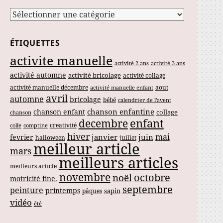
Catégories
ÉTIQUETTES
activite manuelle
activité 2 ans
activité 3 ans
activité automne
activité bricolage
activité collage
activité manuelle décembre
aout
activité manuelle enfant
avril
automne
bricolage
bébé
calendrier de l'avent
chanson enfantine
chanson enfant
collage
chanson
enfant
decembre
creativité
colle
comptine
hiver
mai
janvier
juin
fevrier
halloween
juillet
meilleur article
mars
meilleurs articles
meilleurs article
novembre
noël
octobre
motricité fine.
septembre
peinture
printemps
sapin
pâques
vidéo
été