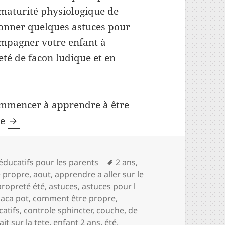
 maturité physiologique de
donner quelques astuces pour
ompagner votre enfant à
eté de facon ludique et en
.
commencer à apprendre à être
Astuces et conseils pour aider mon enfant à deve
de
es
Mots-
éducatifs pour les parents
2 ans
,
clés
e propre
,
aout
,
apprendre a aller sur le
propreté été
,
astuces
,
astuces pour l
caca pot
,
comment être propre
,
catifs
,
controle sphincter
,
couche
,
de
ait sur la tete
,
enfant 2 ans
,
été
,