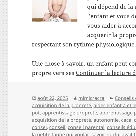
qui dépend de la
l’enfant et vous 
vous aider à acc
acquérir la propr
respectant son rythme physiologique
Une chose à savoir, un enfant peut 
propre vers ses
Continuer la lecture 
Publié
Auteur
Catégori
août 22, 2025
mimicracra
Conseils 
le
acquisition de la propreté
,
aider enfant à etr
pot
,
apprentissage propreté
,
apprentissage 
acquisition de la propreté
,
autonomie
,
caca
,
consei
,
conseil
,
conseil parental
,
conseils édu
la petite taupe qui voulait savoir qui lui avait f