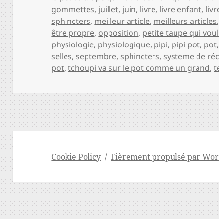
gommettes
,
juillet
,
juin
,
livre
,
livre enfant
,
liv
sphincters
,
meilleur article
,
meilleurs articles
être propre
,
opposition
,
petite taupe qui voula
physiologie
,
physiologique
,
pipi
,
pipi pot
,
pot
selles
,
septembre
,
sphincters
,
systeme de r
pot
,
tchoupi va sur le pot comme un grand
,
t
Cookie Policy
Fièrement propulsé par Wor