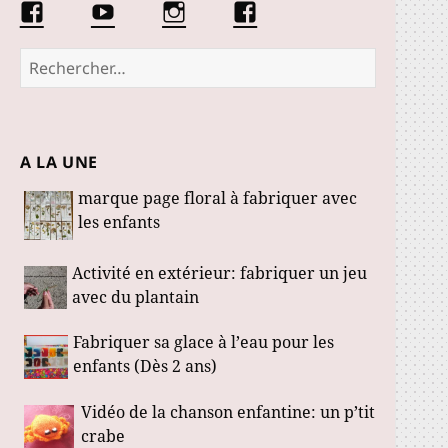
Facebook
Conseils
Éduquer
La
Les
d’une
les
communauté
Fabuloustics
éducatrice
petits
Marmotille
Rechercher :
de
loustics
jeunes
enfants
A LA UNE
marque page floral à fabriquer avec
les enfants
Activité en extérieur: fabriquer un jeu
avec du plantain
Fabriquer sa glace à l’eau pour les
enfants (Dès 2 ans)
Vidéo de la chanson enfantine: un p’tit
crabe