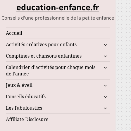
education-enfance.fr
Conseils d'une professionnelle de la petite enfance
Accueil
ouvrir
Activités créatives pour enfants
le
ouvrir
Comptines et chansons enfantines
sous-
le
menu
ouvrir
Calendrier d’activités pour chaque mois
sous-
le
de l’année
menu
sous-
ouvrir
Jeux & éveil
menu
le
ouvrir
Conseils éducatifs
sous-
le
menu
ouvrir
Les Fabuloustics
sous-
le
menu
Affiliate Disclosure
sous-
menu