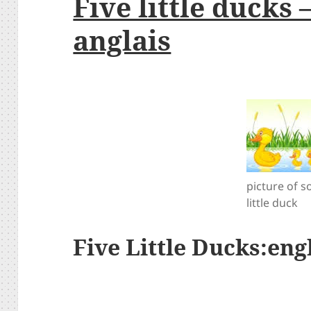
Five little ducks
anglais
picture of s
little duck
Five Little Ducks:eng