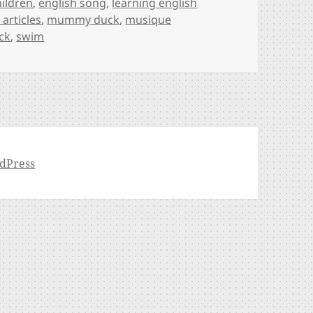
hildren
,
english song
,
learning english
 articles
,
mummy duck
,
musique
ck
,
swim
dPress