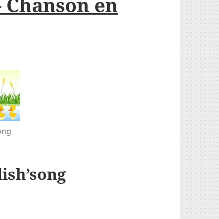
 – Chanson en
ong
lish’song