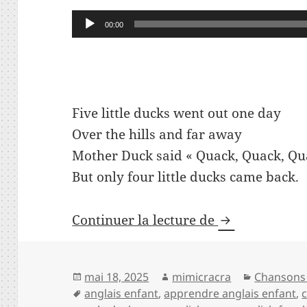
Lecteur
00:00
audio
Five little ducks went out one day
Over the hills and far away
Mother Duck said « Quack, Quack, Qu
But only four little ducks came back.
Five little du
Continuer la lecture de
Publié
Auteur
Catégorie
mai 18, 2025
mimicracra
Chansons 
le
Mots-
anglais enfant
,
apprendre anglais enfant
,