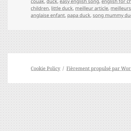
clés
couak
,
duck
,
easy english song
,
english for c
children
,
little duck
,
meilleur article
,
meilleurs
anglaise enfant
,
papa duck
,
song mummy du
Cookie Policy
Fièrement propulsé par Wor