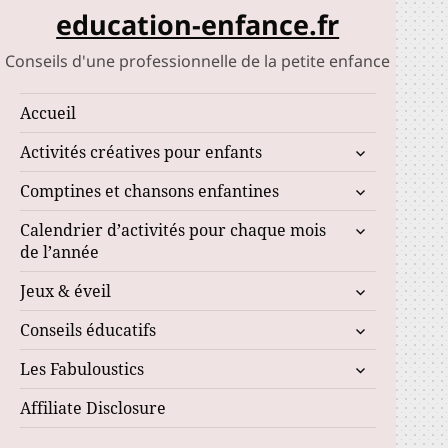
education-enfance.fr
Conseils d'une professionnelle de la petite enfance
Accueil
ouvrir
Activités créatives pour enfants
le
ouvrir
Comptines et chansons enfantines
sous-
le
menu
ouvrir
Calendrier d’activités pour chaque mois
sous-
le
de l’année
menu
sous-
ouvrir
Jeux & éveil
menu
le
ouvrir
Conseils éducatifs
sous-
le
menu
ouvrir
Les Fabuloustics
sous-
le
menu
Affiliate Disclosure
sous-
menu