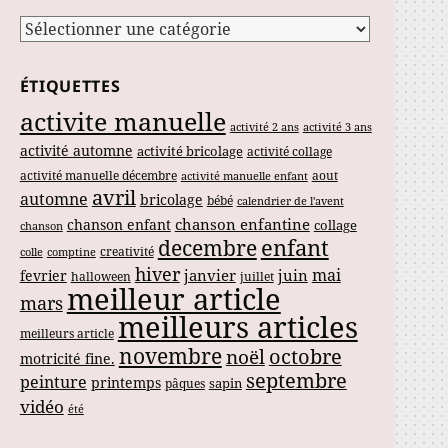
Catégories
ÉTIQUETTES
activite manuelle
activité 2 ans
activité 3 ans
activité automne
activité bricolage
activité collage
activité manuelle décembre
aout
activité manuelle enfant
avril
automne
bricolage
bébé
calendrier de l'avent
chanson enfantine
chanson enfant
collage
chanson
enfant
decembre
creativité
colle
comptine
hiver
mai
janvier
juin
fevrier
halloween
juillet
meilleur article
mars
meilleurs articles
meilleurs article
novembre
noël
octobre
motricité fine.
septembre
peinture
printemps
sapin
pâques
vidéo
été