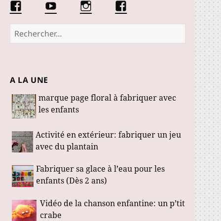
Facebook
Conseils
Éduquer
La
Les
d’une
les
communauté
Fabuloustics
éducatrice
petits
Marmotille
Rechercher :
de
loustics
jeunes
enfants
A LA UNE
marque page floral à fabriquer avec
les enfants
Activité en extérieur: fabriquer un jeu
avec du plantain
Fabriquer sa glace à l’eau pour les
enfants (Dès 2 ans)
Vidéo de la chanson enfantine: un p’tit
crabe